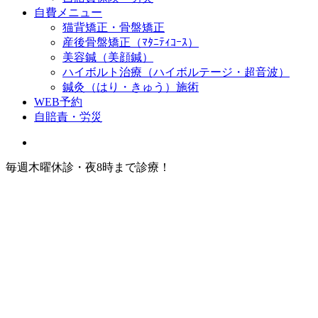
自費メニュー
猫背矯正・骨盤矯正
産後骨盤矯正（ﾏﾀﾆﾃｨｺｰｽ）
美容鍼（美顔鍼）
ハイボルト治療（ハイボルテージ・超音波）
鍼灸（はり・きゅう）施術
WEB予約
自賠責・労災
毎週木曜休診・夜8時まで診療！