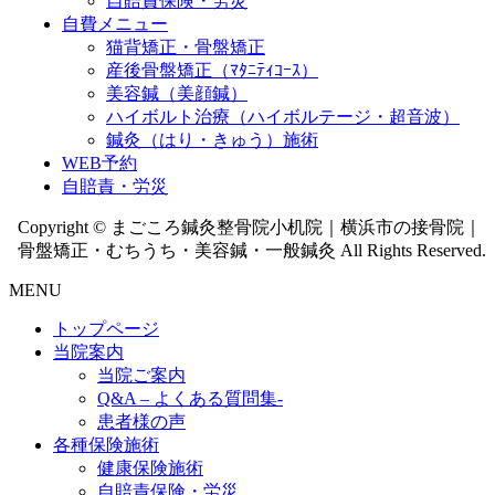
自賠責保険・労災
自費メニュー
猫背矯正・骨盤矯正
産後骨盤矯正（ﾏﾀﾆﾃｨｺｰｽ）
美容鍼（美顔鍼）
ハイボルト治療（ハイボルテージ・超音波）
鍼灸（はり・きゅう）施術
WEB予約
自賠責・労災
Copyright © まごころ鍼灸整骨院小机院｜横浜市の接骨院｜
骨盤矯正・むちうち・美容鍼・一般鍼灸 All Rights Reserved.
MENU
トップページ
当院案内
当院ご案内
Q&A – よくある質問集-
患者様の声
各種保険施術
健康保険施術
自賠責保険・労災