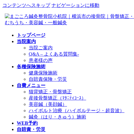
コンテンツへスキップ
ナビゲーションに移動
トップページ
当院案内
当院ご案内
Q&A – よくある質問集-
患者様の声
各種保険施術
健康保険施術
自賠責保険・労災
自費メニュー
猫背矯正・骨盤矯正
産後骨盤矯正（ﾏﾀﾆﾃｨｺｰｽ）
美容鍼（美顔鍼）
ハイボルト治療（ハイボルテージ・超音波）
鍼灸（はり・きゅう）施術
WEB予約
自賠責・労災