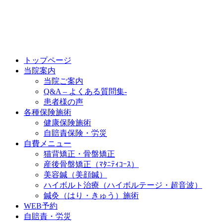
トップページ
当院案内
当院ご案内
Q&A – よくある質問集-
患者様の声
各種保険施術
健康保険施術
自賠責保険・労災
自費メニュー
猫背矯正・骨盤矯正
産後骨盤矯正（ﾏﾀﾆﾃｨｺｰｽ）
美容鍼（美顔鍼）
ハイボルト治療（ハイボルテージ・超音波）
鍼灸（はり・きゅう）施術
WEB予約
自賠責・労災