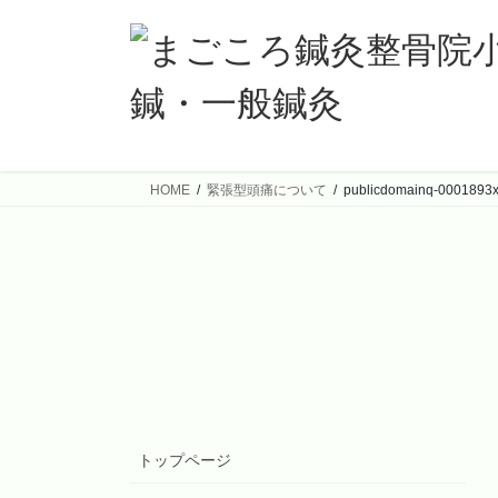
コ
ナ
ン
ビ
テ
ゲ
ン
ー
ツ
シ
へ
ョ
ス
ン
HOME
緊張型頭痛について
publicdomainq-0001893
キ
に
ッ
移
プ
動
トップページ