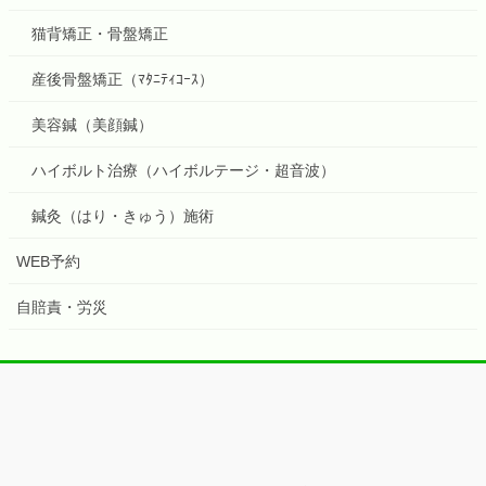
猫背矯正・骨盤矯正
産後骨盤矯正（ﾏﾀﾆﾃｨｺｰｽ）
美容鍼（美顔鍼）
ハイボルト治療（ハイボルテージ・超音波）
鍼灸（はり・きゅう）施術
WEB予約
自賠責・労災