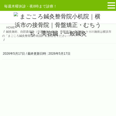
毎週木曜休診・夜8時まで診療！
コ
ナ
ン
ビ
テ
ゲ
HOME
ン
ー
鍼灸施術、自賠責保険（交通事故）施術、骨盤矯正、美容鍼、ケガの施術は横浜市
ツ
シ
の「まごころ鍼灸整骨院小机院」にお任せください！
へ
ョ
ス
ン
キ
に
2026年5月17日
/ 最終更新日時 :
2026年5月17日
ッ
移
プ
動