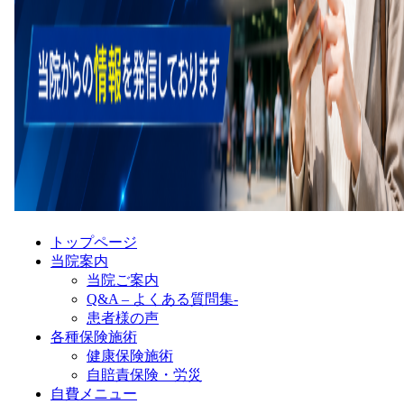
トップページ
当院案内
当院ご案内
Q&A – よくある質問集-
患者様の声
各種保険施術
健康保険施術
自賠責保険・労災
自費メニュー