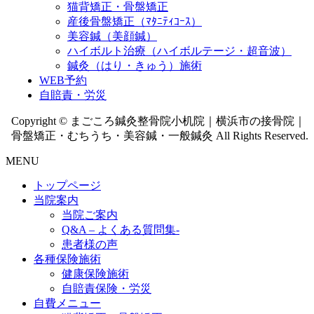
猫背矯正・骨盤矯正
産後骨盤矯正（ﾏﾀﾆﾃｨｺｰｽ）
美容鍼（美顔鍼）
ハイボルト治療（ハイボルテージ・超音波）
鍼灸（はり・きゅう）施術
WEB予約
自賠責・労災
Copyright © まごころ鍼灸整骨院小机院｜横浜市の接骨院｜
骨盤矯正・むちうち・美容鍼・一般鍼灸 All Rights Reserved.
MENU
トップページ
当院案内
当院ご案内
Q&A – よくある質問集-
患者様の声
各種保険施術
健康保険施術
自賠責保険・労災
自費メニュー