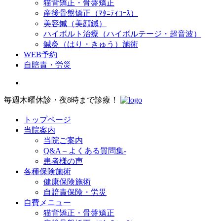
猫背矯正・骨盤矯正
産後骨盤矯正（ﾏﾀﾆﾃｨｺｰｽ）
美容鍼（美顔鍼）
ハイボルト治療（ハイボルテージ・超音波）
鍼灸（はり・きゅう）施術
WEB予約
自賠責・労災
毎週木曜休診・夜8時まで診療！
トップページ
当院案内
当院ご案内
Q&A – よくある質問集-
患者様の声
各種保険施術
健康保険施術
自賠責保険・労災
自費メニュー
猫背矯正・骨盤矯正