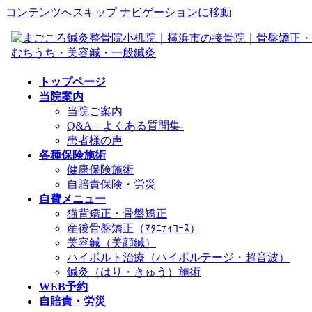
コンテンツへスキップ
ナビゲーションに移動
トップページ
当院案内
当院ご案内
Q&A – よくある質問集-
患者様の声
各種保険施術
健康保険施術
自賠責保険・労災
自費メニュー
猫背矯正・骨盤矯正
産後骨盤矯正（ﾏﾀﾆﾃｨｺｰｽ）
美容鍼（美顔鍼）
ハイボルト治療（ハイボルテージ・超音波）
鍼灸（はり・きゅう）施術
WEB予約
自賠責・労災