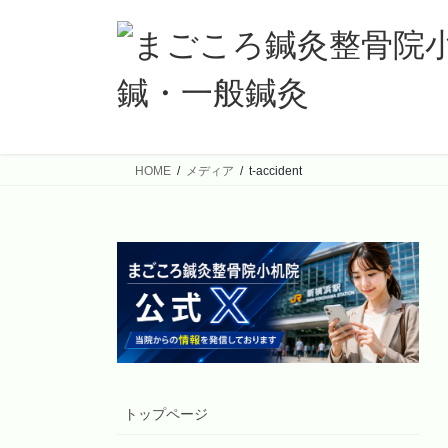
コ
ナ
ン
ビ
テ
ゲ
ン
ー
ツ
シ
へ
ョ
ス
ン
HOME
メディア
t-accident
キ
に
ッ
移
プ
動
トップページ