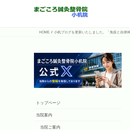
コ
ナ
ン
ビ
テ
ゲ
ン
ー
ツ
シ
HOME
小机ブログを更新いたしました。「免疫と自律
へ
ョ
ス
ン
キ
に
ッ
移
プ
動
トップページ
当院案内
当院ご案内