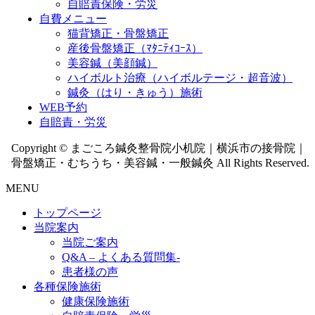
自賠責保険・労災
自費メニュー
猫背矯正・骨盤矯正
産後骨盤矯正（ﾏﾀﾆﾃｨｺｰｽ）
美容鍼（美顔鍼）
ハイボルト治療（ハイボルテージ・超音波）
鍼灸（はり・きゅう）施術
WEB予約
自賠責・労災
Copyright © まごころ鍼灸整骨院小机院｜横浜市の接骨院｜
骨盤矯正・むちうち・美容鍼・一般鍼灸 All Rights Reserved.
MENU
トップページ
当院案内
当院ご案内
Q&A – よくある質問集-
患者様の声
各種保険施術
健康保険施術