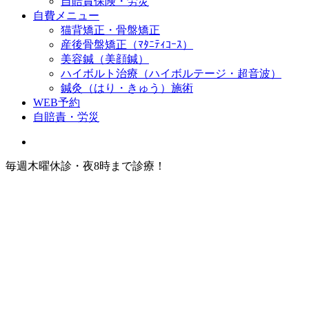
自賠責保険・労災
自費メニュー
猫背矯正・骨盤矯正
産後骨盤矯正（ﾏﾀﾆﾃｨｺｰｽ）
美容鍼（美顔鍼）
ハイボルト治療（ハイボルテージ・超音波）
鍼灸（はり・きゅう）施術
WEB予約
自賠責・労災
毎週木曜休診・夜8時まで診療！