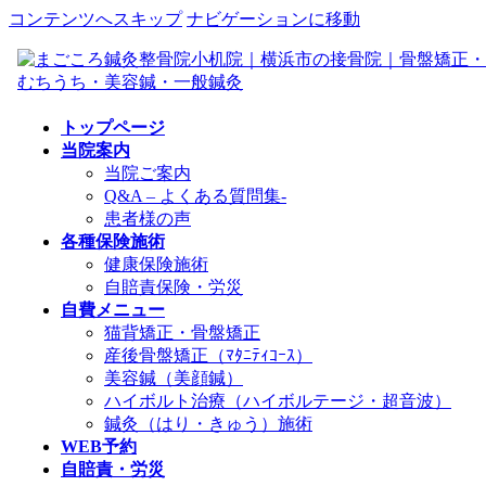
コンテンツへスキップ
ナビゲーションに移動
トップページ
当院案内
当院ご案内
Q&A – よくある質問集-
患者様の声
各種保険施術
健康保険施術
自賠責保険・労災
自費メニュー
猫背矯正・骨盤矯正
産後骨盤矯正（ﾏﾀﾆﾃｨｺｰｽ）
美容鍼（美顔鍼）
ハイボルト治療（ハイボルテージ・超音波）
鍼灸（はり・きゅう）施術
WEB予約
自賠責・労災