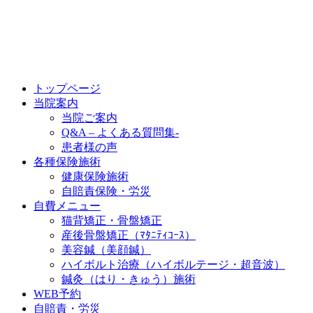
トップページ
当院案内
当院ご案内
Q&A – よくある質問集-
患者様の声
各種保険施術
健康保険施術
自賠責保険・労災
自費メニュー
猫背矯正・骨盤矯正
産後骨盤矯正（ﾏﾀﾆﾃｨｺｰｽ）
美容鍼（美顔鍼）
ハイボルト治療（ハイボルテージ・超音波）
鍼灸（はり・きゅう）施術
WEB予約
自賠責・労災