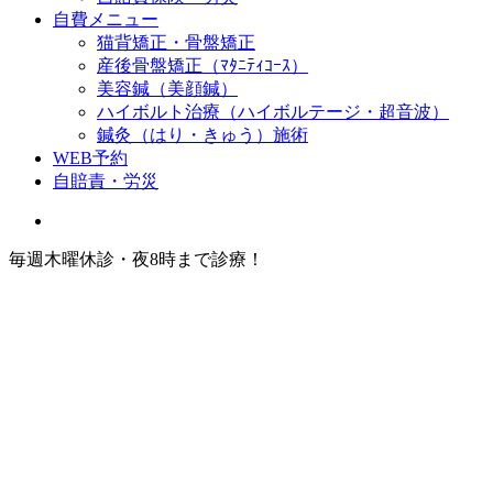
自費メニュー
猫背矯正・骨盤矯正
産後骨盤矯正（ﾏﾀﾆﾃｨｺｰｽ）
美容鍼（美顔鍼）
ハイボルト治療（ハイボルテージ・超音波）
鍼灸（はり・きゅう）施術
WEB予約
自賠責・労災
毎週木曜休診・夜8時まで診療！