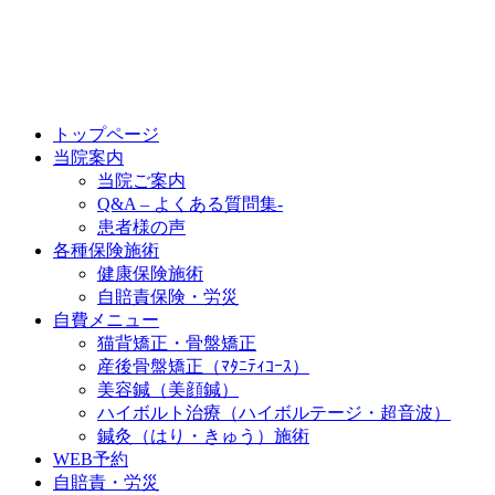
トップページ
当院案内
当院ご案内
Q&A – よくある質問集-
患者様の声
各種保険施術
健康保険施術
自賠責保険・労災
自費メニュー
猫背矯正・骨盤矯正
産後骨盤矯正（ﾏﾀﾆﾃｨｺｰｽ）
美容鍼（美顔鍼）
ハイボルト治療（ハイボルテージ・超音波）
鍼灸（はり・きゅう）施術
WEB予約
自賠責・労災