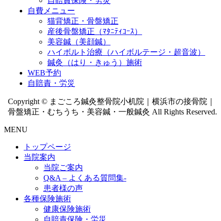
自賠責保険・労災
自費メニュー
猫背矯正・骨盤矯正
産後骨盤矯正（ﾏﾀﾆﾃｨｺｰｽ）
美容鍼（美顔鍼）
ハイボルト治療（ハイボルテージ・超音波）
鍼灸（はり・きゅう）施術
WEB予約
自賠責・労災
Copyright © まごころ鍼灸整骨院小机院｜横浜市の接骨院｜
骨盤矯正・むちうち・美容鍼・一般鍼灸 All Rights Reserved.
MENU
トップページ
当院案内
当院ご案内
Q&A – よくある質問集-
患者様の声
各種保険施術
健康保険施術
自賠責保険・労災