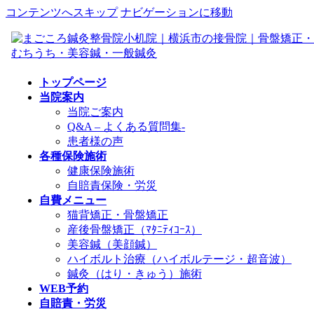
コンテンツへスキップ
ナビゲーションに移動
トップページ
当院案内
当院ご案内
Q&A – よくある質問集-
患者様の声
各種保険施術
健康保険施術
自賠責保険・労災
自費メニュー
猫背矯正・骨盤矯正
産後骨盤矯正（ﾏﾀﾆﾃｨｺｰｽ）
美容鍼（美顔鍼）
ハイボルト治療（ハイボルテージ・超音波）
鍼灸（はり・きゅう）施術
WEB予約
自賠責・労災