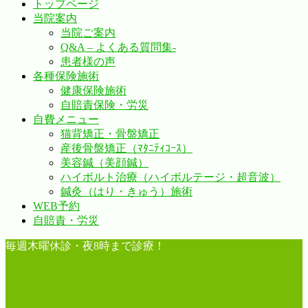
トップページ
当院案内
当院ご案内
Q&A – よくある質問集-
患者様の声
各種保険施術
健康保険施術
自賠責保険・労災
自費メニュー
猫背矯正・骨盤矯正
産後骨盤矯正（ﾏﾀﾆﾃｨｺｰｽ）
美容鍼（美顔鍼）
ハイボルト治療（ハイボルテージ・超音波）
鍼灸（はり・きゅう）施術
WEB予約
自賠責・労災
毎週木曜休診・夜8時まで診療！