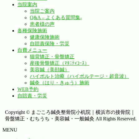
当院案内
当院ご案内
Q&A – よくある質問集-
患者様の声
各種保険施術
健康保険施術
自賠責保険・労災
自費メニュー
猫背矯正・骨盤矯正
産後骨盤矯正（ﾏﾀﾆﾃｨｺｰｽ）
美容鍼（美顔鍼）
ハイボルト治療（ハイボルテージ・超音波）
鍼灸（はり・きゅう）施術
WEB予約
自賠責・労災
Copyright © まごころ鍼灸整骨院小机院｜横浜市の接骨院｜
骨盤矯正・むちうち・美容鍼・一般鍼灸 All Rights Reserved.
MENU