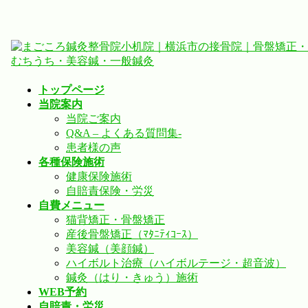
コ
ナ
ン
ビ
テ
ゲ
ン
ー
トップページ
ツ
シ
当院案内
へ
ョ
当院ご案内
ス
ン
Q&A – よくある質問集-
キ
に
患者様の声
ッ
移
各種保険施術
プ
動
健康保険施術
自賠責保険・労災
自費メニュー
猫背矯正・骨盤矯正
産後骨盤矯正（ﾏﾀﾆﾃｨｺｰｽ）
美容鍼（美顔鍼）
ハイボルト治療（ハイボルテージ・超音波）
鍼灸（はり・きゅう）施術
WEB予約
自賠責・労災