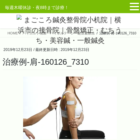
毎週木曜休診・夜8時まで診療！
コ
ナ
ン
ビ
テ
ゲ
HOME
ハイボルト治療・ハイボルテージ・超音波療法
治療例-肩-160126_7310
ン
ー
ツ
シ
へ
ョ
2019年12月23日
/ 最終更新日時 :
2019年12月23日
ス
ン
治療例-肩-160126_7310
キ
に
ッ
移
プ
動