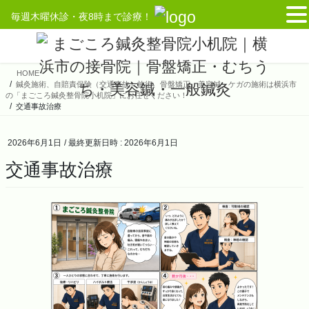
毎週木曜休診・夜8時まで診療！
コ
ナ
ン
ビ
テ
ゲ
HOME
ン
ー
鍼灸施術、自賠責保険（交通事故）施術、骨盤矯正、美容鍼、ケガの施術は横浜市
ツ
シ
の「まごころ鍼灸整骨院小机院」にお任せください！
へ
ョ
交通事故治療
ス
ン
キ
に
2026年6月1日
/ 最終更新日時 :
2026年6月1日
ッ
移
交通事故治療
プ
動