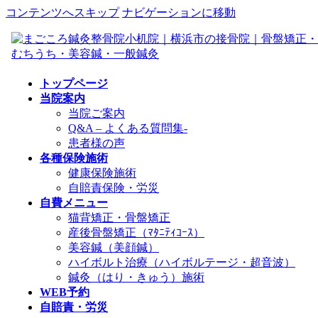
コンテンツへスキップ
ナビゲーションに移動
トップページ
当院案内
当院ご案内
Q&A – よくある質問集-
患者様の声
各種保険施術
健康保険施術
自賠責保険・労災
自費メニュー
猫背矯正・骨盤矯正
産後骨盤矯正（ﾏﾀﾆﾃｨｺｰｽ）
美容鍼（美顔鍼）
ハイボルト治療（ハイボルテージ・超音波）
鍼灸（はり・きゅう）施術
WEB予約
自賠責・労災