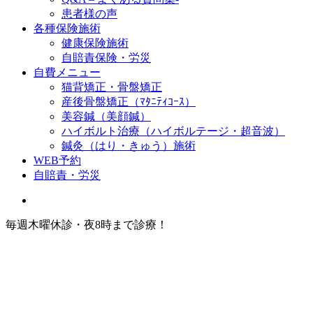
患者様の声
各種保険施術
健康保険施術
自賠責保険・労災
自費メニュー
猫背矯正・骨盤矯正
産後骨盤矯正（ﾏﾀﾆﾃｨｺｰｽ）
美容鍼（美顔鍼）
ハイボルト治療（ハイボルテージ・超音波）
鍼灸（はり・きゅう）施術
WEB予約
自賠責・労災
毎週木曜休診・夜8時まで診療！