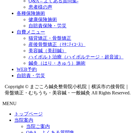
Q&A – よくある質問集-
患者様の声
各種保険施術
健康保険施術
自賠責保険・労災
自費メニュー
猫背矯正・骨盤矯正
産後骨盤矯正（ﾏﾀﾆﾃｨｺｰｽ）
美容鍼（美顔鍼）
ハイボルト治療（ハイボルテージ・超音波）
鍼灸（はり・きゅう）施術
WEB予約
自賠責・労災
Copyright © まごころ鍼灸整骨院小机院｜横浜市の接骨院｜
骨盤矯正・むちうち・美容鍼・一般鍼灸 All Rights Reserved.
MENU
トップページ
当院案内
当院ご案内
Q&A – よくある質問集-