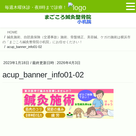
毎週木曜休診・夜8時まで診療！
コ
ナ
ン
ビ
テ
ゲ
HOME
ン
ー
鍼灸施術、自賠責保険（交通事故）施術、骨盤矯正、美容鍼、ケガの施術は横浜市
ツ
シ
の「まごころ鍼灸整骨院小机院」にお任せください！
へ
ョ
acup_banner_info01-02
ス
ン
キ
に
2023年1月18日
/ 最終更新日時 :
2026年4月3日
ッ
移
acup_banner_info01-02
プ
動