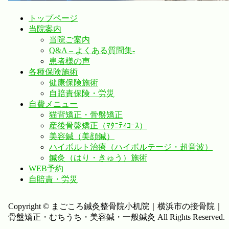
トップページ
当院案内
当院ご案内
Q&A – よくある質問集-
患者様の声
各種保険施術
健康保険施術
自賠責保険・労災
自費メニュー
猫背矯正・骨盤矯正
産後骨盤矯正（ﾏﾀﾆﾃｨｺｰｽ）
美容鍼（美顔鍼）
ハイボルト治療（ハイボルテージ・超音波）
鍼灸（はり・きゅう）施術
WEB予約
自賠責・労災
Copyright © まごころ鍼灸整骨院小机院｜横浜市の接骨院｜
骨盤矯正・むちうち・美容鍼・一般鍼灸 All Rights Reserved.