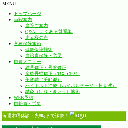
MENU
トップページ
当院案内
当院ご案内
Q&A – よくある質問集-
患者様の声
各種保険施術
健康保険施術
自賠責保険・労災
自費メニュー
猫背矯正・骨盤矯正
産後骨盤矯正（ﾏﾀﾆﾃｨｺｰｽ）
美容鍼（美顔鍼）
ハイボルト治療（ハイボルテージ・超音波）
鍼灸（はり・きゅう）施術
WEB予約
自賠責・労災
毎週木曜休診・夜8時まで診療！