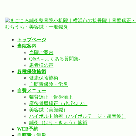
コ
ナ
ン
ビ
テ
ゲ
ン
ー
トップページ
ツ
シ
当院案内
へ
ョ
当院ご案内
ス
ン
Q&A – よくある質問集-
キ
に
患者様の声
ッ
移
各種保険施術
プ
動
健康保険施術
自賠責保険・労災
自費メニュー
猫背矯正・骨盤矯正
産後骨盤矯正（ﾏﾀﾆﾃｨｺｰｽ）
美容鍼（美顔鍼）
ハイボルト治療（ハイボルテージ・超音波）
鍼灸（はり・きゅう）施術
WEB予約
自賠責・労災