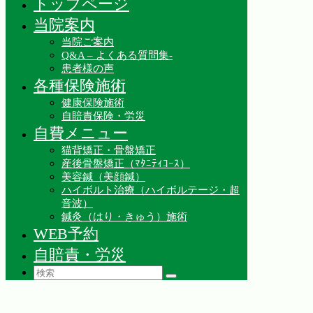
トップページ
当院案内
当院ご案内
Q&A – よくある質問集-
患者様の声
各種保険施術
健康保険施術
自賠責保険・労災
自費メニュー
猫背矯正・骨盤矯正
産後骨盤矯正（ﾏﾀﾆﾃｨｺｰｽ）
美容鍼（美顔鍼）
ハイボルト治療（ハイボルテージ・超
音波）
鍼灸（はり・きゅう）施術
WEB予約
自賠責・労災
Search