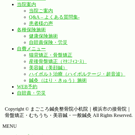
当院案内
当院ご案内
Q&A – よくある質問集-
患者様の声
各種保険施術
健康保険施術
自賠責保険・労災
自費メニュー
猫背矯正・骨盤矯正
産後骨盤矯正（ﾏﾀﾆﾃｨｺｰｽ）
美容鍼（美顔鍼）
ハイボルト治療（ハイボルテージ・超音波）
鍼灸（はり・きゅう）施術
WEB予約
自賠責・労災
Copyright © まごころ鍼灸整骨院小机院｜横浜市の接骨院｜
骨盤矯正・むちうち・美容鍼・一般鍼灸 All Rights Reserved.
MENU