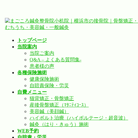
コ
ナ
ン
ビ
テ
ゲ
ン
ー
トップページ
ツ
シ
当院案内
へ
ョ
当院ご案内
ス
ン
Q&A – よくある質問集-
キ
に
患者様の声
ッ
移
各種保険施術
プ
動
健康保険施術
自賠責保険・労災
自費メニュー
猫背矯正・骨盤矯正
産後骨盤矯正（ﾏﾀﾆﾃｨｺｰｽ）
美容鍼（美顔鍼）
ハイボルト治療（ハイボルテージ・超音波）
鍼灸（はり・きゅう）施術
WEB予約
自賠責・労災