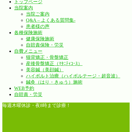
トップページ
当院案内
当院ご案内
Q&A – よくある質問集-
患者様の声
各種保険施術
健康保険施術
自賠責保険・労災
自費メニュー
猫背矯正・骨盤矯正
産後骨盤矯正（ﾏﾀﾆﾃｨｺｰｽ）
美容鍼（美顔鍼）
ハイボルト治療（ハイボルテージ・超音波）
鍼灸（はり・きゅう）施術
WEB予約
自賠責・労災
毎週木曜休診・夜8時まで診療！