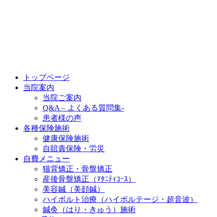
トップページ
当院案内
当院ご案内
Q&A – よくある質問集-
患者様の声
各種保険施術
健康保険施術
自賠責保険・労災
自費メニュー
猫背矯正・骨盤矯正
産後骨盤矯正（ﾏﾀﾆﾃｨｺｰｽ）
美容鍼（美顔鍼）
ハイボルト治療（ハイボルテージ・超音波）
鍼灸（はり・きゅう）施術