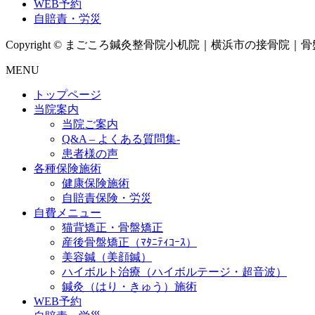
WEB予約
自賠責・労災
Copyright © まごころ鍼灸整骨院小机院｜横浜市の接骨院｜骨盤矯正
MENU
トップページ
当院案内
当院ご案内
Q&A – よくある質問集-
患者様の声
各種保険施術
健康保険施術
自賠責保険・労災
自費メニュー
猫背矯正・骨盤矯正
産後骨盤矯正（ﾏﾀﾆﾃｨｺｰｽ）
美容鍼（美顔鍼）
ハイボルト治療（ハイボルテージ・超音波）
鍼灸（はり・きゅう）施術
WEB予約