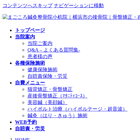
コンテンツへスキップ
ナビゲーションに移動
トップページ
当院案内
当院ご案内
Q&A – よくある質問集-
患者様の声
各種保険施術
健康保険施術
自賠責保険・労災
自費メニュー
猫背矯正・骨盤矯正
産後骨盤矯正（ﾏﾀﾆﾃｨｺｰｽ）
美容鍼（美顔鍼）
ハイボルト治療（ハイボルテージ・超音波）
鍼灸（はり・きゅう）施術
WEB予約
自賠責・労災
HOME