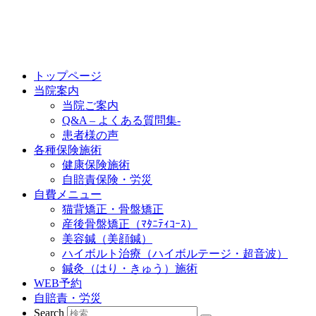
トップページ
当院案内
当院ご案内
Q&A – よくある質問集-
患者様の声
各種保険施術
健康保険施術
自賠責保険・労災
自費メニュー
猫背矯正・骨盤矯正
産後骨盤矯正（ﾏﾀﾆﾃｨｺｰｽ）
美容鍼（美顔鍼）
ハイボルト治療（ハイボルテージ・超音波）
鍼灸（はり・きゅう）施術
WEB予約
自賠責・労災
Search