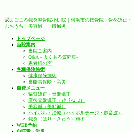
コ
ナ
ン
ビ
テ
ゲ
ン
ー
トップページ
ツ
シ
当院案内
へ
ョ
当院ご案内
ス
ン
Q&A – よくある質問集-
キ
に
患者様の声
ッ
移
各種保険施術
プ
動
健康保険施術
自賠責保険・労災
自費メニュー
猫背矯正・骨盤矯正
産後骨盤矯正（ﾏﾀﾆﾃｨｺｰｽ）
美容鍼（美顔鍼）
ハイボルト治療（ハイボルテージ・超音波）
鍼灸（はり・きゅう）施術
WEB予約
自賠責・労災