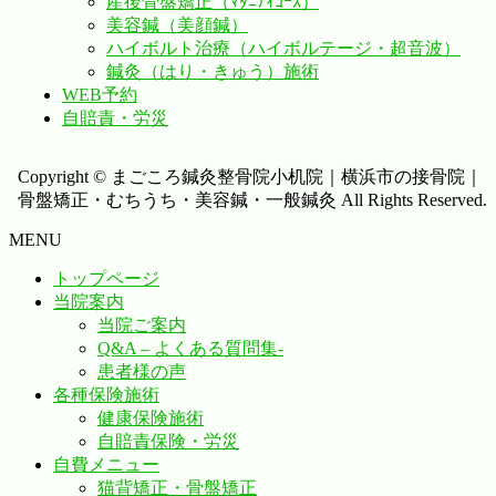
産後骨盤矯正（ﾏﾀﾆﾃｨｺｰｽ）
美容鍼（美顔鍼）
ハイボルト治療（ハイボルテージ・超音波）
鍼灸（はり・きゅう）施術
WEB予約
自賠責・労災
Copyright © まごころ鍼灸整骨院小机院｜横浜市の接骨院｜
骨盤矯正・むちうち・美容鍼・一般鍼灸 All Rights Reserved.
MENU
トップページ
当院案内
当院ご案内
Q&A – よくある質問集-
患者様の声
各種保険施術
健康保険施術
自賠責保険・労災
自費メニュー
猫背矯正・骨盤矯正