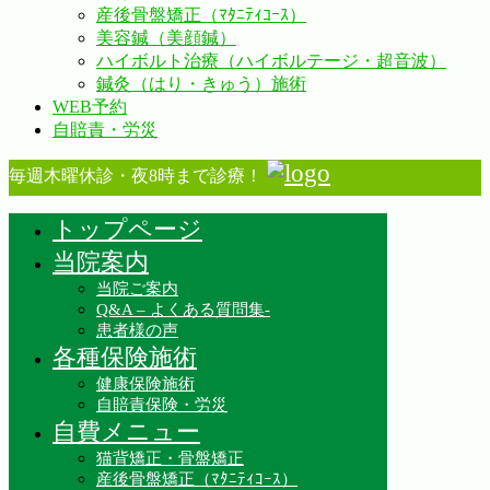
産後骨盤矯正（ﾏﾀﾆﾃｨｺｰｽ）
美容鍼（美顔鍼）
ハイボルト治療（ハイボルテージ・超音波）
鍼灸（はり・きゅう）施術
WEB予約
自賠責・労災
毎週木曜休診・夜8時まで診療！
トップページ
当院案内
当院ご案内
Q&A – よくある質問集-
患者様の声
各種保険施術
健康保険施術
自賠責保険・労災
自費メニュー
猫背矯正・骨盤矯正
産後骨盤矯正（ﾏﾀﾆﾃｨｺｰｽ）