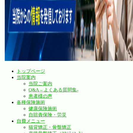
トップページ
当院案内
当院ご案内
Q&A – よくある質問集-
患者様の声
各種保険施術
健康保険施術
自賠責保険・労災
自費メニュー
猫背矯正・骨盤矯正