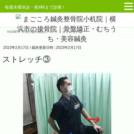
毎週木曜休診・夜8時まで診療！
コ
ナ
ン
ビ
テ
ゲ
HOME
学生の膝の痛みについて
ストレッチ③
ン
ー
ツ
シ
へ
ョ
2023年2月17日
/ 最終更新日時 :
2023年2月17日
ス
ン
ストレッチ③
キ
に
ッ
移
プ
動