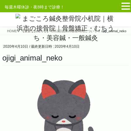
毎週木曜休診・夜8時まで診療！
コ
ナ
ン
ビ
テ
ゲ
HOME
【重要なお知らせ】4月11日以降の営業時間について
ojigi_animal_neko
ン
ー
ツ
シ
へ
ョ
2020年4月10日
/ 最終更新日時 :
2020年4月10日
ス
ン
ojigi_animal_neko
キ
に
ッ
移
プ
動