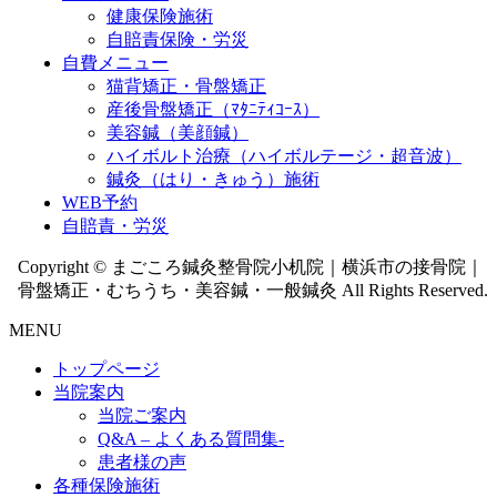
健康保険施術
自賠責保険・労災
自費メニュー
猫背矯正・骨盤矯正
産後骨盤矯正（ﾏﾀﾆﾃｨｺｰｽ）
美容鍼（美顔鍼）
ハイボルト治療（ハイボルテージ・超音波）
鍼灸（はり・きゅう）施術
WEB予約
自賠責・労災
Copyright © まごころ鍼灸整骨院小机院｜横浜市の接骨院｜
骨盤矯正・むちうち・美容鍼・一般鍼灸 All Rights Reserved.
MENU
トップページ
当院案内
当院ご案内
Q&A – よくある質問集-
患者様の声
各種保険施術