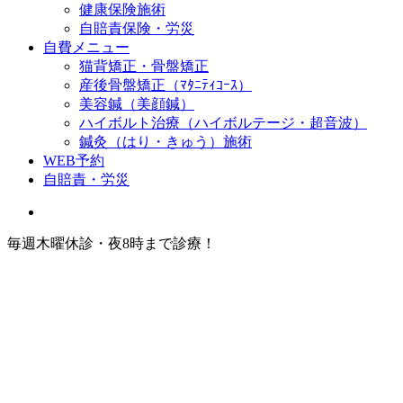
健康保険施術
自賠責保険・労災
自費メニュー
猫背矯正・骨盤矯正
産後骨盤矯正（ﾏﾀﾆﾃｨｺｰｽ）
美容鍼（美顔鍼）
ハイボルト治療（ハイボルテージ・超音波）
鍼灸（はり・きゅう）施術
WEB予約
自賠責・労災
毎週木曜休診・夜8時まで診療！