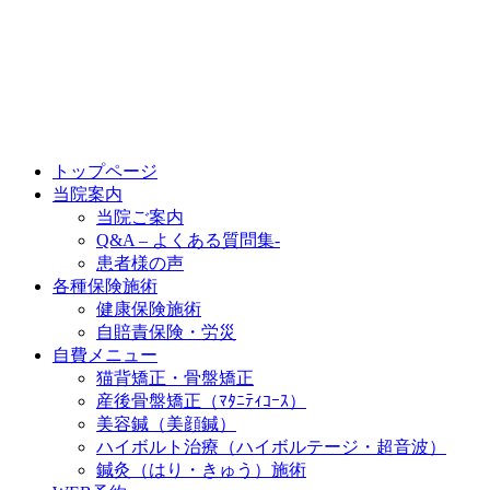
トップページ
当院案内
当院ご案内
Q&A – よくある質問集-
患者様の声
各種保険施術
健康保険施術
自賠責保険・労災
自費メニュー
猫背矯正・骨盤矯正
産後骨盤矯正（ﾏﾀﾆﾃｨｺｰｽ）
美容鍼（美顔鍼）
ハイボルト治療（ハイボルテージ・超音波）
鍼灸（はり・きゅう）施術