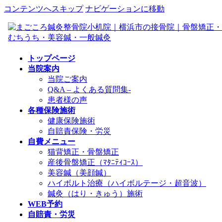
コンテンツへスキップ
ナビゲーションに移動
トップページ
当院案内
当院ご案内
Q&A – よくある質問集-
患者様の声
各種保険施術
健康保険施術
自賠責保険・労災
自費メニュー
猫背矯正・骨盤矯正
産後骨盤矯正（ﾏﾀﾆﾃｨｺｰｽ）
美容鍼（美顔鍼）
ハイボルト治療（ハイボルテージ・超音波）
鍼灸（はり・きゅう）施術
WEB予約
自賠責・労災