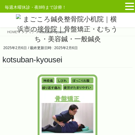
毎週木曜休診・夜8時まで診療！
コ
ナ
ン
ビ
テ
ゲ
HOME
メディア
kotsuban-kyousei
ン
ー
ツ
シ
へ
ョ
2025年2月6日
/ 最終更新日時 :
2025年2月6日
ス
ン
kotsuban-kyousei
キ
に
ッ
移
プ
動