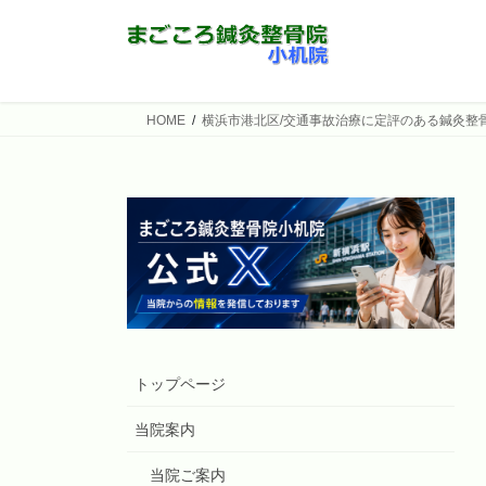
コ
ナ
ン
ビ
テ
ゲ
ン
ー
ツ
シ
HOME
横浜市港北区/交通事故治療に定評のある鍼灸整
へ
ョ
ス
ン
キ
に
ッ
移
プ
動
トップページ
当院案内
当院ご案内