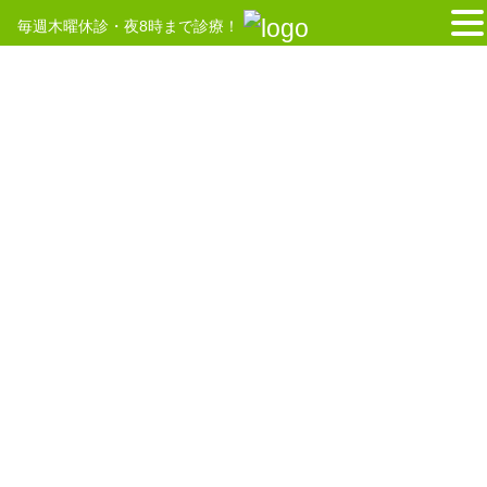
毎週木曜休診・夜8時まで診療！
コ
ナ
ン
ビ
テ
ゲ
HOME
捻挫（ねんざ）
ン
ー
ツ
シ
へ
ョ
捻挫（ねんざ）について
ス
ン
キ
に
ッ
移
外から大きな力が関節に加
プ
動
わった時、関節を支える靱
帯・腱などの組織が傷つき腫
れ（炎症）を起こしたものと
されています。
また、さらに大きな力が関節にかかると断裂