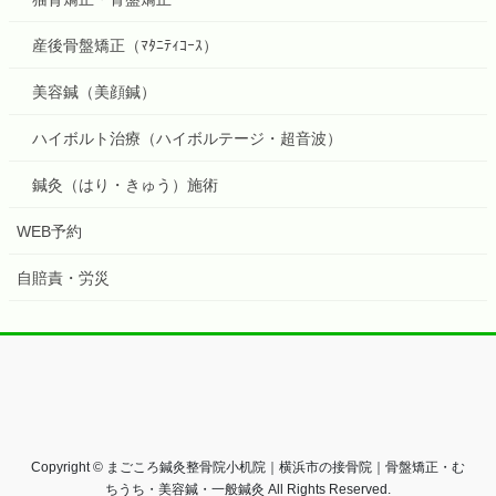
産後骨盤矯正（ﾏﾀﾆﾃｨｺｰｽ）
美容鍼（美顔鍼）
ハイボルト治療（ハイボルテージ・超音波）
鍼灸（はり・きゅう）施術
WEB予約
自賠責・労災
Copyright © まごころ鍼灸整骨院小机院｜横浜市の接骨院｜骨盤矯正・む
ちうち・美容鍼・一般鍼灸 All Rights Reserved.