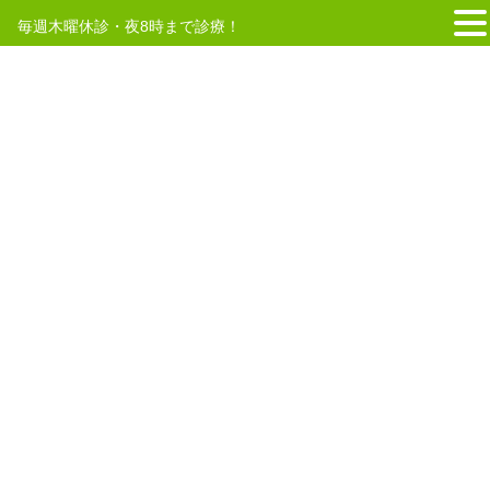
毎週木曜休診・夜8時まで診療！
コ
ナ
ン
ビ
テ
ゲ
四十肩・五十肩（凍結肩）
ン
ー
ツ
シ
へ
ョ
肩関節や上腕部を中心
ス
ン
キ
に
に痛みがおこる炎症症状
ッ
移
で、中年層を中心に好発
プ
動
する症状です。
五十肩を発症すると、
上着の着脱が困難にな
る、背中を掻く
行為や両
手で頭を洗うことができない等、その他の肩の
痛みと比べて
日常生活に大きな支障をきたすよ