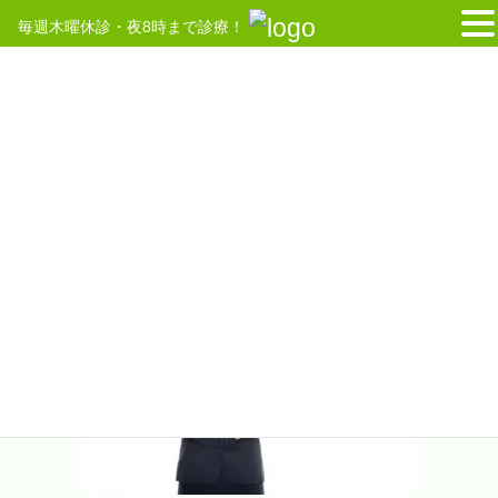
毎週木曜休診・夜8時まで診療！
コ
ナ
ン
ビ
テ
ゲ
HOME
メディア
YUKA150701598457_TP_V
ン
ー
ツ
シ
へ
ョ
2019年6月10日
/ 最終更新日時 :
2019年6月10日
ス
ン
YUKA150701598457_TP_V
キ
に
ッ
移
プ
動