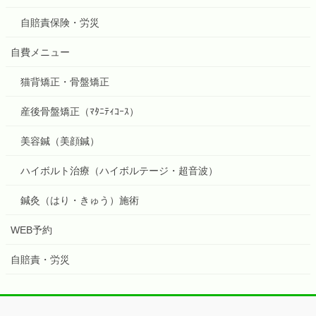
自賠責保険・労災
自費メニュー
猫背矯正・骨盤矯正
産後骨盤矯正（ﾏﾀﾆﾃｨｺｰｽ）
美容鍼（美顔鍼）
ハイボルト治療（ハイボルテージ・超音波）
鍼灸（はり・きゅう）施術
WEB予約
自賠責・労災