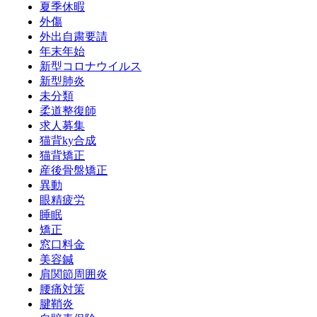
夏季休暇
外傷
外出自粛要請
年末年始
新型コロナウイルス
新型肺炎
未分類
柔道整復師
求人募集
猫背ky合成
猫背矯正
産後骨盤矯正
異動
眼精疲労
睡眠
矯正
窓口料金
美容鍼
肩関節周囲炎
腰痛対策
腱鞘炎