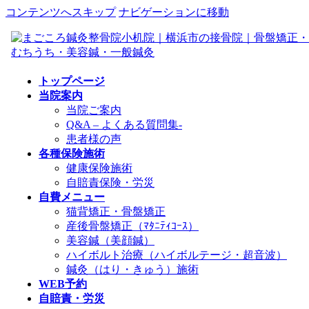
コンテンツへスキップ
ナビゲーションに移動
トップページ
当院案内
当院ご案内
Q&A – よくある質問集-
患者様の声
各種保険施術
健康保険施術
自賠責保険・労災
自費メニュー
猫背矯正・骨盤矯正
産後骨盤矯正（ﾏﾀﾆﾃｨｺｰｽ）
美容鍼（美顔鍼）
ハイボルト治療（ハイボルテージ・超音波）
鍼灸（はり・きゅう）施術
WEB予約
自賠責・労災