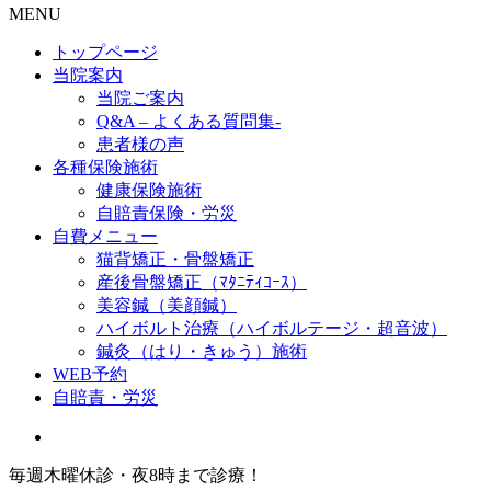
MENU
トップページ
当院案内
当院ご案内
Q&A – よくある質問集-
患者様の声
各種保険施術
健康保険施術
自賠責保険・労災
自費メニュー
猫背矯正・骨盤矯正
産後骨盤矯正（ﾏﾀﾆﾃｨｺｰｽ）
美容鍼（美顔鍼）
ハイボルト治療（ハイボルテージ・超音波）
鍼灸（はり・きゅう）施術
WEB予約
自賠責・労災
毎週木曜休診・夜8時まで診療！