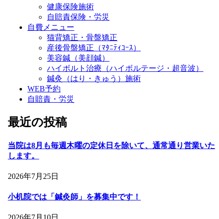
健康保険施術
自賠責保険・労災
自費メニュー
猫背矯正・骨盤矯正
産後骨盤矯正（ﾏﾀﾆﾃｨｺｰｽ）
美容鍼（美顔鍼）
ハイボルト治療（ハイボルテージ・超音波）
鍼灸（はり・きゅう）施術
WEB予約
自賠責・労災
最近の投稿
当院は8月も毎週木曜の定休日を除いて、通常通り営業いた
します。
2026年7月25日
小机院では「鍼灸師」を募集中です！
2026年7月10日