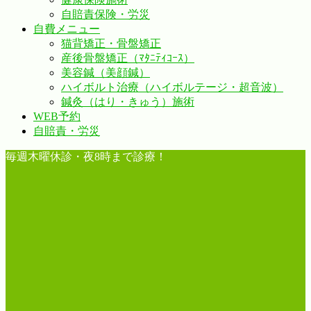
自賠責保険・労災
自費メニュー
猫背矯正・骨盤矯正
産後骨盤矯正（ﾏﾀﾆﾃｨｺｰｽ）
美容鍼（美顔鍼）
ハイボルト治療（ハイボルテージ・超音波）
鍼灸（はり・きゅう）施術
WEB予約
自賠責・労災
毎週木曜休診・夜8時まで診療！