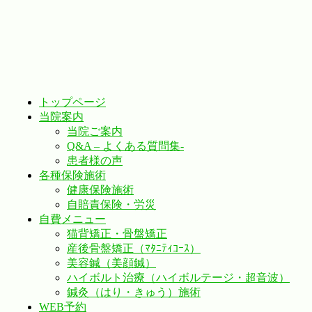
トップページ
当院案内
当院ご案内
Q&A – よくある質問集-
患者様の声
各種保険施術
健康保険施術
自賠責保険・労災
自費メニュー
猫背矯正・骨盤矯正
産後骨盤矯正（ﾏﾀﾆﾃｨｺｰｽ）
美容鍼（美顔鍼）
ハイボルト治療（ハイボルテージ・超音波）
鍼灸（はり・きゅう）施術
WEB予約