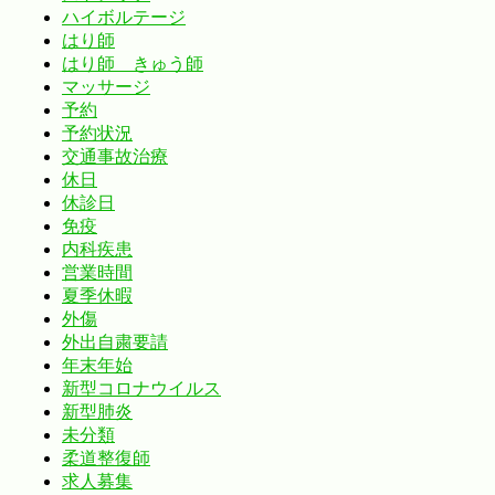
ハイボルテージ
はり師
はり師 きゅう師
マッサージ
予約
予約状況
交通事故治療
休日
休診日
免疫
内科疾患
営業時間
夏季休暇
外傷
外出自粛要請
年末年始
新型コロナウイルス
新型肺炎
未分類
柔道整復師
求人募集