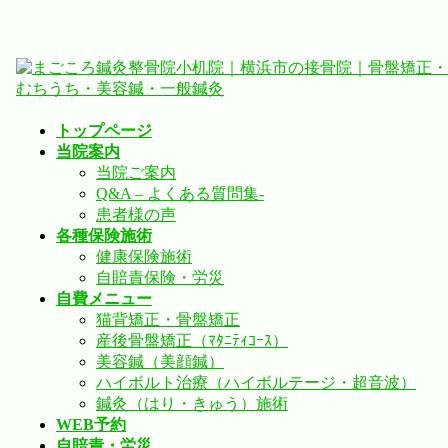
コ
ナ
ン
ビ
テ
ゲ
ン
ー
トップページ
ツ
シ
当院案内
へ
ョ
当院ご案内
ス
ン
Q&A – よくある質問集-
キ
に
患者様の声
ッ
移
各種保険施術
プ
動
健康保険施術
自賠責保険・労災
自費メニュー
猫背矯正・骨盤矯正
産後骨盤矯正（ﾏﾀﾆﾃｨｺｰｽ）
美容鍼（美顔鍼）
ハイボルト治療（ハイボルテージ・超音波）
鍼灸（はり・きゅう）施術
WEB予約
自賠責・労災