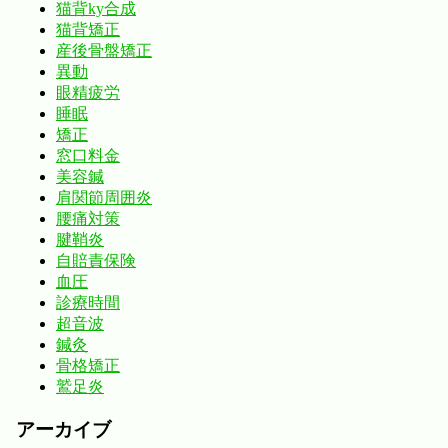
猫背ky合成
猫背矯正
産後骨盤矯正
異動
眼精疲労
睡眠
矯正
窓口料金
美容鍼
肩関節周囲炎
腰痛対策
腱鞘炎
自賠責保険
血圧
診療時間
超音波
鍼灸
骨格矯正
鷲足炎
アーカイブ