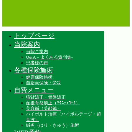
トップページ
当院案内
当院ご案内
Q&A – よくある質問集-
患者様の声
各種保険施術
健康保険施術
自賠責保険・労災
自費メニュー
猫背矯正・骨盤矯正
産後骨盤矯正（ﾏﾀﾆﾃｨｺｰｽ）
美容鍼（美顔鍼）
ハイボルト治療（ハイボルテージ・超
音波）
鍼灸（はり・きゅう）施術