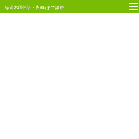
毎週木曜休診・夜8時まで診療！
コ
ナ
ン
ビ
テ
ゲ
HOME
2021年3月
ン
ー
ツ
シ
へ
ョ
2021年3月4日
ス
ン
キ
に
未分類
ッ
移
ブログを更新しました。「花粉症に効くツボ」
プ
動