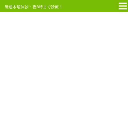
毎週木曜休診・夜8時まで診療！
コ
ナ
ン
ビ
テ
ゲ
HOME
2019年12月
ン
ー
ツ
シ
へ
ョ
2019年12月15日
ス
ン
キ
に
スタッフ
ッ
移
年末年始休診日のお知らせ
プ
動
いつも「まごころ鍼灸整骨院小机院」をご利用いただきまして誠に
有難うございます。 年末年始休診日は下記の通りでございます。 ・
12月30日 通常診療（20時まで） ・12月31日 休診 ・1月1日
休診 ・1月2日 休 […]
2019年12月10日
交通事故治療
ブログを更新しました。