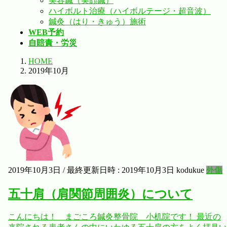
美容鍼（美顔鍼）
ハイボルト治療（ハイボルテージ・超音波）
鍼灸（はり・きゅう）施術
WEB予約
自賠責・労災
HOME
2019年10月
2019年10月3日
/ 最終更新日時 :
2019年10月3日
kodukue
外傷
五十肩（肩関節周囲炎）について
こんにちは！ まごころ鍼灸整骨院 小机院です！ 最近の