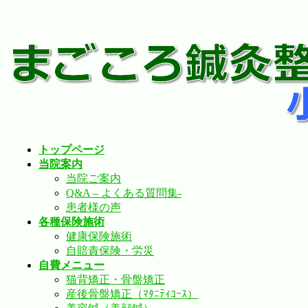
コ
ナ
ン
ビ
テ
ゲ
ン
ー
ツ
シ
へ
ョ
ス
ン
キ
に
トップページ
ッ
移
当院案内
プ
動
当院ご案内
Q&A – よくある質問集-
患者様の声
各種保険施術
健康保険施術
自賠責保険・労災
自費メニュー
猫背矯正・骨盤矯正
産後骨盤矯正（ﾏﾀﾆﾃｨｺｰｽ）