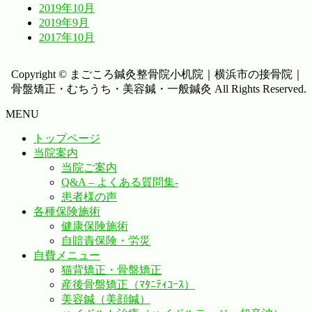
2019年10月
2019年9月
2017年10月
Copyright © まごころ鍼灸整骨院小机院｜横浜市の接骨院｜
骨盤矯正・むちうち・美容鍼・一般鍼灸 All Rights Reserved.
MENU
トップページ
当院案内
当院ご案内
Q&A – よくある質問集-
患者様の声
各種保険施術
健康保険施術
自賠責保険・労災
自費メニュー
猫背矯正・骨盤矯正
産後骨盤矯正（ﾏﾀﾆﾃｨｺｰｽ）
美容鍼（美顔鍼）