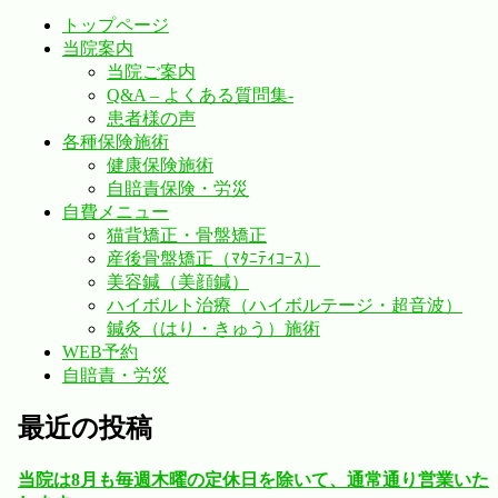
トップページ
当院案内
当院ご案内
Q&A – よくある質問集-
患者様の声
各種保険施術
健康保険施術
自賠責保険・労災
自費メニュー
猫背矯正・骨盤矯正
産後骨盤矯正（ﾏﾀﾆﾃｨｺｰｽ）
美容鍼（美顔鍼）
ハイボルト治療（ハイボルテージ・超音波）
鍼灸（はり・きゅう）施術
WEB予約
自賠責・労災
最近の投稿
当院は8月も毎週木曜の定休日を除いて、通常通り営業いた