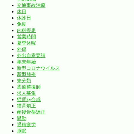
交通事故治療
休日
休診日
免疫
内科疾患
営業時間
夏季休暇
外傷
外出自粛要請
年末年始
新型コロナウイルス
新型肺炎
未分類
柔道整復師
求人募集
猫背ky合成
猫背矯正
産後骨盤矯正
異動
眼精疲労
睡眠