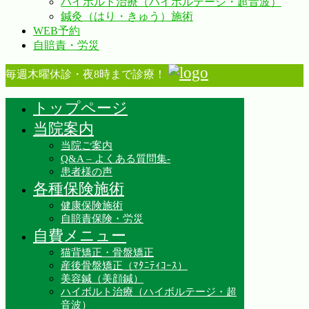
ハイボルト治療（ハイボルテージ・超音波）
鍼灸（はり・きゅう）施術
WEB予約
自賠責・労災
毎週木曜休診・夜8時まで診療！
トップページ
当院案内
当院ご案内
Q&A – よくある質問集-
患者様の声
各種保険施術
健康保険施術
自賠責保険・労災
自費メニュー
猫背矯正・骨盤矯正
産後骨盤矯正（ﾏﾀﾆﾃｨｺｰｽ）
美容鍼（美顔鍼）
ハイボルト治療（ハイボルテージ・超
音波）