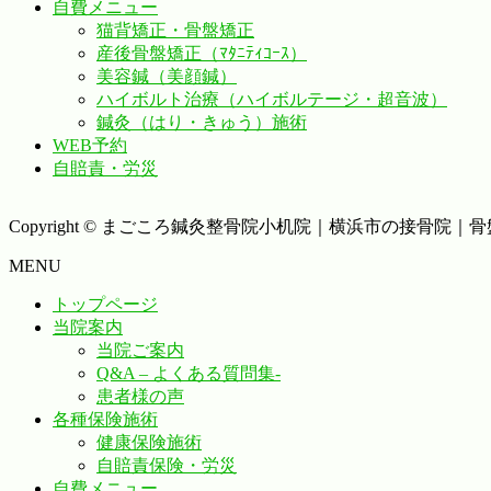
自費メニュー
猫背矯正・骨盤矯正
産後骨盤矯正（ﾏﾀﾆﾃｨｺｰｽ）
美容鍼（美顔鍼）
ハイボルト治療（ハイボルテージ・超音波）
鍼灸（はり・きゅう）施術
WEB予約
自賠責・労災
Copyright © まごころ鍼灸整骨院小机院｜横浜市の接骨院｜骨盤矯正
MENU
トップページ
当院案内
当院ご案内
Q&A – よくある質問集-
患者様の声
各種保険施術
健康保険施術
自賠責保険・労災
自費メニュー