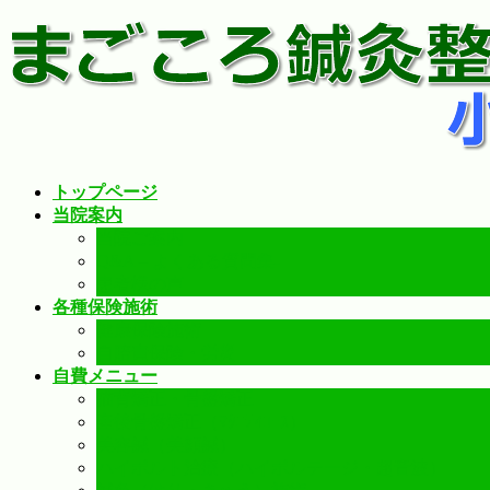
コ
ナ
ン
ビ
テ
ゲ
ン
ー
ツ
シ
へ
ョ
ス
ン
キ
に
トップページ
ッ
移
当院案内
プ
動
当院ご案内
Q&A – よくある質問集-
患者様の声
各種保険施術
健康保険施術
自賠責保険・労災
自費メニュー
猫背矯正・骨盤矯正
産後骨盤矯正（ﾏﾀﾆﾃｨｺｰｽ）
美容鍼（美顔鍼）
ハイボルト治療（ハイボルテージ・超音波）