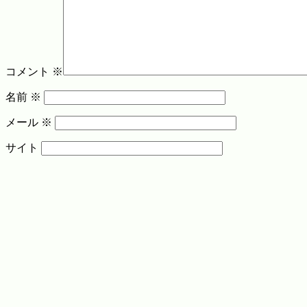
コメント
※
名前
※
メール
※
サイト