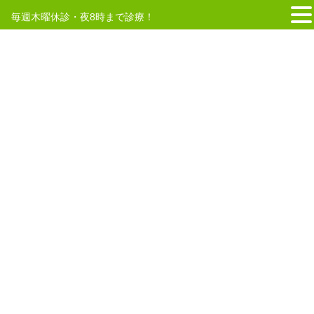
毎週木曜休診・夜8時まで診療！
コ
ナ
ン
ビ
テ
ゲ
HOME
休日
ン
ー
ツ
シ
へ
ョ
2025年4月16日
ス
ン
キ
に
お盆
ッ
移
GW（ゴールデンウィーク）期間も
プ
動
休まず営業いたします！
平素は当院を御利用いただき誠に有難うございます。GW（ゴールデ
ンウィーク）にあたる4月29日及び5月3日〜6日は休まず診療いたし
ます。診療時間にも変更は御座いません。期間中は予約枠の調整を
行うため、一部の時間帯が大変混み […]