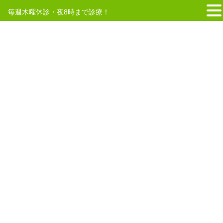
毎週木曜休診・夜8時まで診療！
コ
ナ
ン
ビ
テ
ゲ
HOME
新横浜
ン
ー
ツ
シ
へ
ョ
2025年2月17日
ス
ン
キ
に
きゅう師
ッ
移
当院では引き続き、スタッフを募集
プ
動
しております！
当院のWEBサイトをご覧いただき、ありがとうございます。まごこ
ろ鍼灸整骨院小机院では、現在「鍼灸師（はり師・きゅう師）」を
募集しております。当院で働いてみたい方、技術を磨きたい方、応
募をお待ちしております。経験者の方大歓 […]
2025年1月1日
ごあいさつ