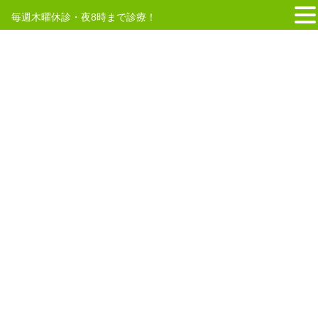
毎週木曜休診・夜8時まで診療！
コ
ナ
ン
ビ
テ
ゲ
HOME
機能障害
ン
ー
ツ
シ
へ
ョ
2024年2月1日
ス
ン
キ
に
はり師 きゅう師
ッ
移
腱鞘炎でお悩みの方は当院へ
プ
動
腱鞘炎とは、腱を包むトンネル状の「腱鞘」という部分に起こる炎
症です。最も頻繁にみられる代表的な腱鞘炎に、手首が痛くなる
「狭窄性腱鞘炎（ドケルバン病)」と、手の指が痛くなる「ばね指(弾
発指)」の２つが挙げられます。腱鞘炎は […]