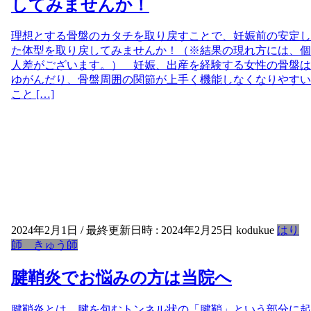
してみませんか！
理想とする骨盤のカタチを取り戻すことで、妊娠前の安定し
た体型を取り戻してみませんか！（※結果の現れ方には、個
人差がございます。） 妊娠、出産を経験する女性の骨盤は
ゆがんだり、骨盤周囲の関節が上手く機能しなくなりやすい
こと […]
2024年2月1日
/ 最終更新日時 :
2024年2月25日
kodukue
はり
師 きゅう師
腱鞘炎でお悩みの方は当院へ
腱鞘炎とは、腱を包むトンネル状の「腱鞘」という部分に起