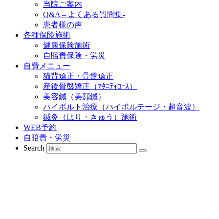
当院ご案内
Q&A – よくある質問集-
患者様の声
各種保険施術
健康保険施術
自賠責保険・労災
自費メニュー
猫背矯正・骨盤矯正
産後骨盤矯正（ﾏﾀﾆﾃｨｺｰｽ）
美容鍼（美顔鍼）
ハイボルト治療（ハイボルテージ・超音波）
鍼灸（はり・きゅう）施術
WEB予約
自賠責・労災
Search