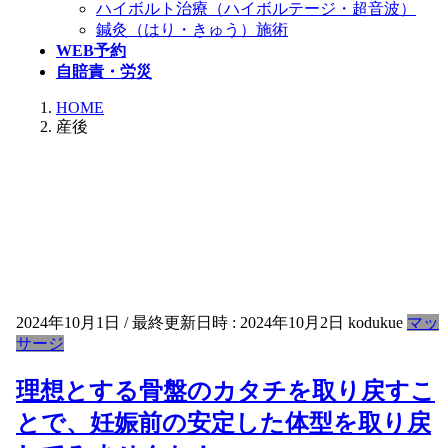
ハイボルト治療（ハイボルテージ・超音波）
鍼灸（はり・きゅう）施術
WEB予約
自賠責・労災
HOME
産後
2024年10月1日
/ 最終更新日時 :
2024年10月2日
kodukue
マッ
サージ
理想とする骨盤のカタチを取り戻すこ
とで、妊娠前の安定した体型を取り戻