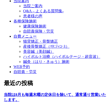
当院案内
当院ご案内
Q&A – よくある質問集-
患者様の声
各種保険施術
健康保険施術
自賠責保険・労災
自費メニュー
猫背矯正・骨盤矯正
産後骨盤矯正（ﾏﾀﾆﾃｨｺｰｽ）
美容鍼（美顔鍼）
ハイボルト治療（ハイボルテージ・超音波）
鍼灸（はり・きゅう）施術
WEB予約
自賠責・労災
最近の投稿
当院は8月も毎週木曜の定休日を除いて、通常通り営業いた
します。