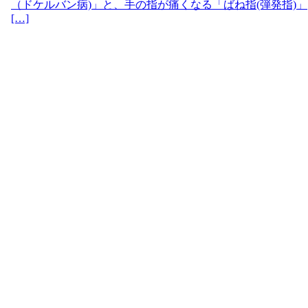
（ドケルバン病)」と、手の指が痛くなる「ばね指(弾発指)」
[…]