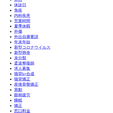
休診日
免疫
内科疾患
営業時間
夏季休暇
外傷
外出自粛要請
年末年始
新型コロナウイルス
新型肺炎
未分類
柔道整復師
求人募集
猫背ky合成
猫背矯正
産後骨盤矯正
異動
眼精疲労
睡眠
矯正
窓口料金