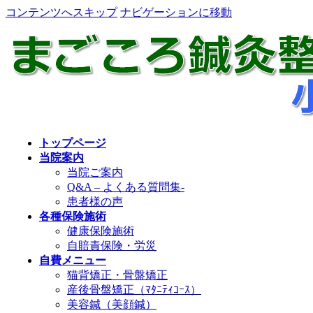
コンテンツへスキップ
ナビゲーションに移動
トップページ
当院案内
当院ご案内
Q&A – よくある質問集-
患者様の声
各種保険施術
健康保険施術
自賠責保険・労災
自費メニュー
猫背矯正・骨盤矯正
産後骨盤矯正（ﾏﾀﾆﾃｨｺｰｽ）
美容鍼（美顔鍼）