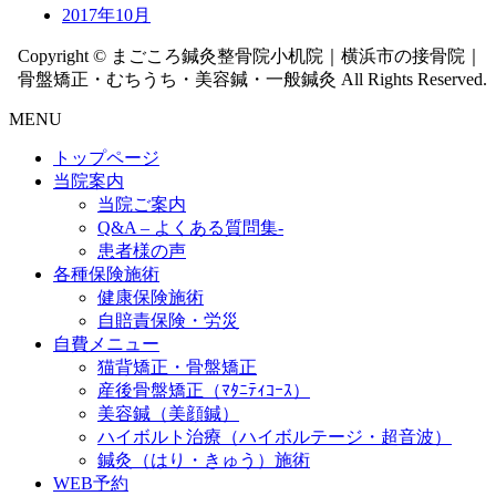
2017年10月
Copyright © まごころ鍼灸整骨院小机院｜横浜市の接骨院｜
骨盤矯正・むちうち・美容鍼・一般鍼灸 All Rights Reserved.
MENU
トップページ
当院案内
当院ご案内
Q&A – よくある質問集-
患者様の声
各種保険施術
健康保険施術
自賠責保険・労災
自費メニュー
猫背矯正・骨盤矯正
産後骨盤矯正（ﾏﾀﾆﾃｨｺｰｽ）
美容鍼（美顔鍼）
ハイボルト治療（ハイボルテージ・超音波）
鍼灸（はり・きゅう）施術
WEB予約