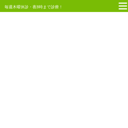
毎週木曜休診・夜8時まで診療！
コ
ナ
ン
ビ
テ
ゲ
HOME
アプリ
お役立ち情報 ~新型コロナ健康管理~
ン
ー
ツ
シ
へ
ョ
2020年4月15日
/ 最終更新日時 :
2020年4月15日
ス
ン
アプリ
キ
に
お役立ち情報 ~新型コロナ健康管
ッ
移
プ
動
理~
皆様こんにちは。
このアプリはとても便利ですので、皆様におス
スメいたします。