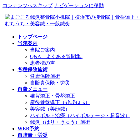
コンテンツへスキップ
ナビゲーションに移動
トップページ
当院案内
当院ご案内
Q&A – よくある質問集-
患者様の声
各種保険施術
健康保険施術
自賠責保険・労災
自費メニュー
猫背矯正・骨盤矯正
産後骨盤矯正（ﾏﾀﾆﾃｨｺｰｽ）
美容鍼（美顔鍼）
ハイボルト治療（ハイボルテージ・超音波）
鍼灸（はり・きゅう）施術
WEB予約
自賠責・労災