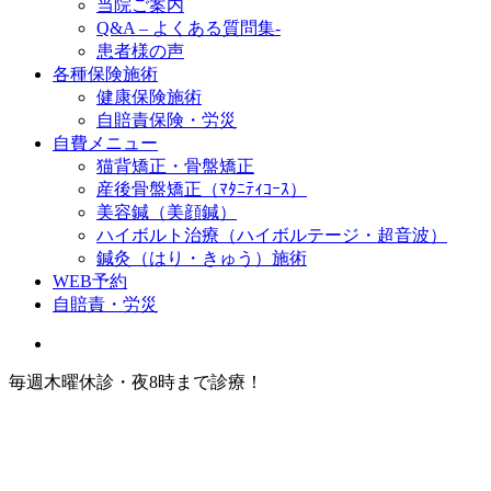
当院ご案内
Q&A – よくある質問集-
患者様の声
各種保険施術
健康保険施術
自賠責保険・労災
自費メニュー
猫背矯正・骨盤矯正
産後骨盤矯正（ﾏﾀﾆﾃｨｺｰｽ）
美容鍼（美顔鍼）
ハイボルト治療（ハイボルテージ・超音波）
鍼灸（はり・きゅう）施術
WEB予約
自賠責・労災
毎週木曜休診・夜8時まで診療！