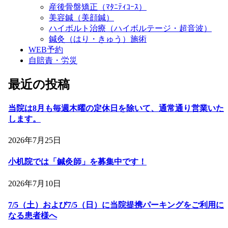
産後骨盤矯正（ﾏﾀﾆﾃｨｺｰｽ）
美容鍼（美顔鍼）
ハイボルト治療（ハイボルテージ・超音波）
鍼灸（はり・きゅう）施術
WEB予約
自賠責・労災
最近の投稿
当院は8月も毎週木曜の定休日を除いて、通常通り営業いた
します。
2026年7月25日
小机院では「鍼灸師」を募集中です！
2026年7月10日
7/5（土）および7/5（日）に当院提携パーキングをご利用に
なる患者様へ