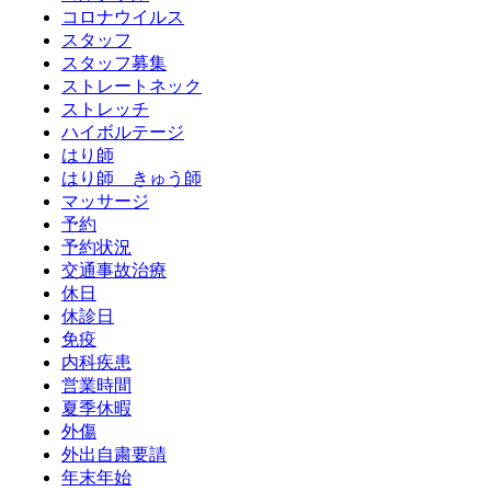
コロナウイルス
スタッフ
スタッフ募集
ストレートネック
ストレッチ
ハイボルテージ
はり師
はり師 きゅう師
マッサージ
予約
予約状況
交通事故治療
休日
休診日
免疫
内科疾患
営業時間
夏季休暇
外傷
外出自粛要請
年末年始