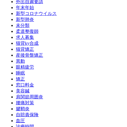
外出自粛要請
年末年始
新型コロナウイルス
新型肺炎
未分類
柔道整復師
求人募集
猫背ky合成
猫背矯正
産後骨盤矯正
異動
眼精疲労
睡眠
矯正
窓口料金
美容鍼
肩関節周囲炎
腰痛対策
腱鞘炎
自賠責保険
血圧
診療時間