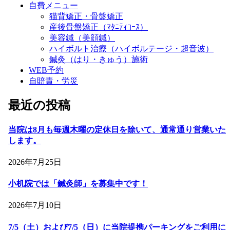
自費メニュー
猫背矯正・骨盤矯正
産後骨盤矯正（ﾏﾀﾆﾃｨｺｰｽ）
美容鍼（美顔鍼）
ハイボルト治療（ハイボルテージ・超音波）
鍼灸（はり・きゅう）施術
WEB予約
自賠責・労災
最近の投稿
当院は8月も毎週木曜の定休日を除いて、通常通り営業いた
します。
2026年7月25日
小机院では「鍼灸師」を募集中です！
2026年7月10日
7/5（土）および7/5（日）に当院提携パーキングをご利用に