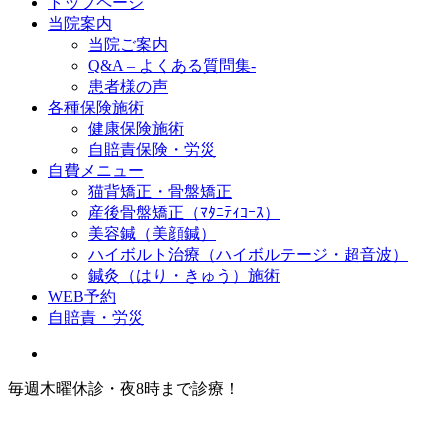
トップページ
当院案内
当院ご案内
Q&A – よくある質問集-
患者様の声
各種保険施術
健康保険施術
自賠責保険・労災
自費メニュー
猫背矯正・骨盤矯正
産後骨盤矯正（ﾏﾀﾆﾃｨｺｰｽ）
美容鍼（美顔鍼）
ハイボルト治療（ハイボルテージ・超音波）
鍼灸（はり・きゅう）施術
WEB予約
自賠責・労災
毎週木曜休診・夜8時まで診療！