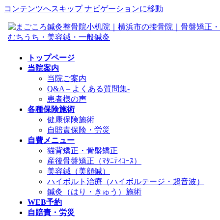
コンテンツへスキップ
ナビゲーションに移動
トップページ
当院案内
当院ご案内
Q&A – よくある質問集-
患者様の声
各種保険施術
健康保険施術
自賠責保険・労災
自費メニュー
猫背矯正・骨盤矯正
産後骨盤矯正（ﾏﾀﾆﾃｨｺｰｽ）
美容鍼（美顔鍼）
ハイボルト治療（ハイボルテージ・超音波）
鍼灸（はり・きゅう）施術
WEB予約
自賠責・労災