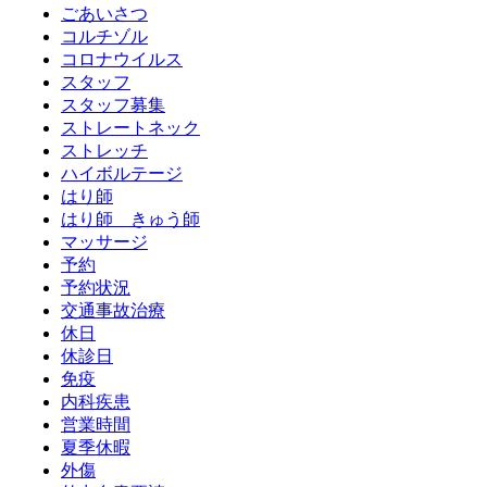
ごあいさつ
コルチゾル
コロナウイルス
スタッフ
スタッフ募集
ストレートネック
ストレッチ
ハイボルテージ
はり師
はり師 きゅう師
マッサージ
予約
予約状況
交通事故治療
休日
休診日
免疫
内科疾患
営業時間
夏季休暇
外傷