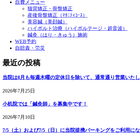
自費メニュー
猫背矯正・骨盤矯正
産後骨盤矯正（ﾏﾀﾆﾃｨｺｰｽ）
美容鍼（美顔鍼）
ハイボルト治療（ハイボルテージ・超音波）
鍼灸（はり・きゅう）施術
WEB予約
自賠責・労災
最近の投稿
当院は8月も毎週木曜の定休日を除いて、通常通り営業いた
2026年7月25日
小机院では「鍼灸師」を募集中です！
2026年7月10日
7/5（土）および7/5（日）に当院提携パーキングをご利用に