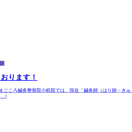
師
ております！
。まごころ鍼灸整骨院小机院では、現在「鍼灸師（はり師・きゅ
…]