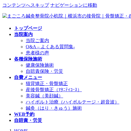
コンテンツへスキップ
ナビゲーションに移動
トップページ
当院案内
当院ご案内
Q&A – よくある質問集-
患者様の声
各種保険施術
健康保険施術
自賠責保険・労災
自費メニュー
猫背矯正・骨盤矯正
産後骨盤矯正（ﾏﾀﾆﾃｨｺｰｽ）
美容鍼（美顔鍼）
ハイボルト治療（ハイボルテージ・超音波）
鍼灸（はり・きゅう）施術
WEB予約
自賠責・労災
HOME