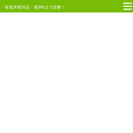
毎週木曜休診・夜8時まで診療！
コ
ナ
ン
ビ
テ
ゲ
HOME
はり師
ン
ー
ツ
シ
へ
ョ
2025年2月17日
ス
ン
キ
に
きゅう師
ッ
移
当院では引き続き、スタッフを募集
プ
動
しております！
当院のWEBサイトをご覧いただき、ありがとうございます。まごこ
ろ鍼灸整骨院小机院では、現在「鍼灸師（はり師・きゅう師）」を
募集しております。当院で働いてみたい方、技術を磨きたい方、応
募をお待ちしております。経験者の方大歓 […]