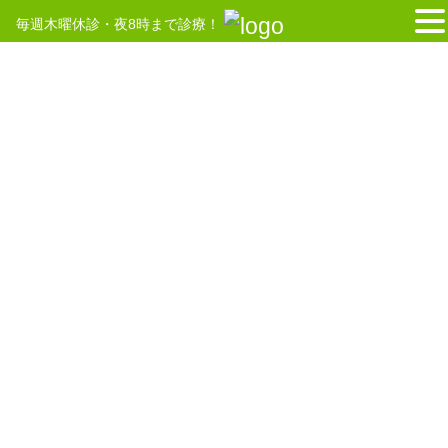
毎週木曜休診・夜8時まで診療！
コ
ナ
ン
ビ
テ
ゲ
HOME
免疫
ン
ー
ツ
シ
へ
ョ
2024年1月12日
ス
ン
キ
に
はり師 きゅう師
ッ
移
「初回お試し割あり」美容鍼でお顔のお悩み解
プ
動
消しませんか？ ご予約毎日受付中！
痛みを取る鍼灸とは違い、お顔の悩みに効果のある鍼施術のことを
いいます。お顔のたるみ、シワ、クマ、くすみ、テカリ、シミ等悩
みは人それぞれです。美容鍼はお顔へ鍼を打つこと様々な効果がご
ざいます。①うるおいアップお顔に鍼を打つ […]
2020年8月23日
マッサージ