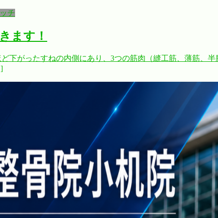
ッチ
きます！
ほど下がったすねの内側にあり、3つの筋肉（縫工筋、薄筋、
]