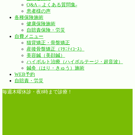
Q&A – よくある質問集-
患者様の声
各種保険施術
健康保険施術
自賠責保険・労災
自費メニュー
猫背矯正・骨盤矯正
産後骨盤矯正（ﾏﾀﾆﾃｨｺｰｽ）
美容鍼（美顔鍼）
ハイボルト治療（ハイボルテージ・超音波）
鍼灸（はり・きゅう）施術
WEB予約
自賠責・労災
毎週木曜休診・夜8時まで診療！