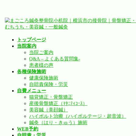
コ
ナ
ン
ビ
テ
ゲ
ン
ー
トップページ
ツ
シ
当院案内
へ
ョ
当院ご案内
ス
ン
Q&A – よくある質問集-
キ
に
患者様の声
ッ
移
各種保険施術
プ
動
健康保険施術
自賠責保険・労災
自費メニュー
猫背矯正・骨盤矯正
産後骨盤矯正（ﾏﾀﾆﾃｨｺｰｽ）
美容鍼（美顔鍼）
ハイボルト治療（ハイボルテージ・超音波）
鍼灸（はり・きゅう）施術
WEB予約
自賠責・労災