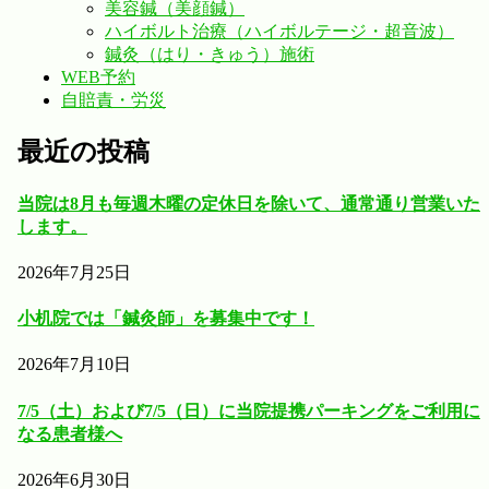
美容鍼（美顔鍼）
ハイボルト治療（ハイボルテージ・超音波）
鍼灸（はり・きゅう）施術
WEB予約
自賠責・労災
最近の投稿
当院は8月も毎週木曜の定休日を除いて、通常通り営業いた
します。
2026年7月25日
小机院では「鍼灸師」を募集中です！
2026年7月10日
7/5（土）および7/5（日）に当院提携パーキングをご利用に
なる患者様へ
2026年6月30日