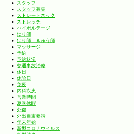
スタッフ
スタッフ募集
ストレートネック
ストレッチ
ハイボルテージ
はり師
はり師 きゅう師
マッサージ
予約
予約状況
交通事故治療
休日
休診日
免疫
内科疾患
営業時間
夏季休暇
外傷
外出自粛要請
年末年始
新型コロナウイルス