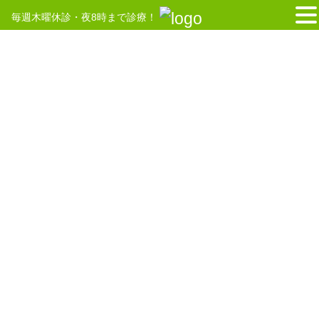
毎週木曜休診・夜8時まで診療！
コ
ナ
ン
ビ
テ
ゲ
HOME
美容鍼
ン
ー
ツ
シ
へ
ョ
2025年6月10日
ス
ン
キ
に
未分類
ッ
移
美容鍼「春のお肌対策キャンペーン」実施中！
プ
動
6/30まで
[arve url=”https://youtu.be/SNnlh-aRpPk?si=CRyAe3EklZ0iysgT”
description=”まごころの美容鍼（小野小町コース 楊 […]
2024年1月12日
はり師 きゅう師
「初回お試し割あり」美容鍼でお顔のお悩み解