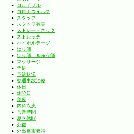
コルチゾル
コロナウイルス
スタッフ
スタッフ募集
ストレートネック
ストレッチ
ハイボルテージ
はり師
はり師 きゅう師
マッサージ
予約
予約状況
交通事故治療
休日
休診日
免疫
内科疾患
営業時間
夏季休暇
外傷
外出自粛要請