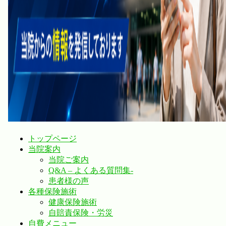
トップページ
当院案内
当院ご案内
Q&A – よくある質問集-
患者様の声
各種保険施術
健康保険施術
自賠責保険・労災
自費メニュー