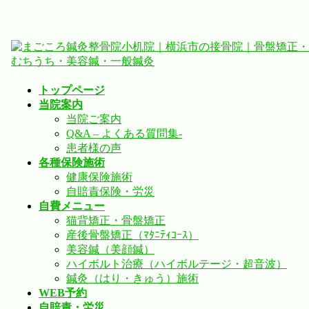
コ
ナ
ン
ビ
テ
ゲ
ン
ー
トップページ
ツ
シ
当院案内
へ
ョ
当院ご案内
ス
ン
Q&A – よくある質問集-
キ
に
患者様の声
ッ
移
各種保険施術
プ
動
健康保険施術
自賠責保険・労災
自費メニュー
猫背矯正・骨盤矯正
産後骨盤矯正（ﾏﾀﾆﾃｨｺｰｽ）
美容鍼（美顔鍼）
ハイボルト治療（ハイボルテージ・超音波）
鍼灸（はり・きゅう）施術
WEB予約
自賠責・労災