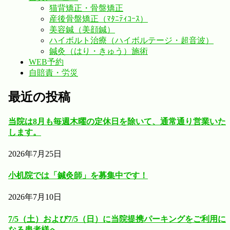
猫背矯正・骨盤矯正
産後骨盤矯正（ﾏﾀﾆﾃｨｺｰｽ）
美容鍼（美顔鍼）
ハイボルト治療（ハイボルテージ・超音波）
鍼灸（はり・きゅう）施術
WEB予約
自賠責・労災
最近の投稿
当院は8月も毎週木曜の定休日を除いて、通常通り営業いた
します。
2026年7月25日
小机院では「鍼灸師」を募集中です！
2026年7月10日
7/5（土）および7/5（日）に当院提携パーキングをご利用に
なる患者様へ