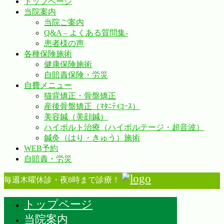
トップページ
当院案内
当院ご案内
Q&A – よくある質問集-
患者様の声
各種保険施術
健康保険施術
自賠責保険・労災
自費メニュー
猫背矯正・骨盤矯正
産後骨盤矯正（ﾏﾀﾆﾃｨｺｰｽ）
美容鍼（美顔鍼）
ハイボルト治療（ハイボルテージ・超音波）
鍼灸（はり・きゅう）施術
WEB予約
自賠責・労災
毎週木曜休診・夜8時まで診療！
トップページ
当院案内