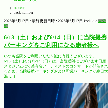
HOME
back number
2026年6月12日
/ 最終更新日時 :
2026年6月12日
kodukue
未分
類
6/13（土）および6/14（日）に当院提携
パーキングをご利用になる患者様へ
いつも当院をご利用いただき誠に有難うございます。
6/13（土）および6/14（日）は、当院近隣にございます日産
スタジアムにて某有名アーティストのコンサートが開催され
るため、当院提携パーキングおよび周辺パーキングが終日大
混 […]