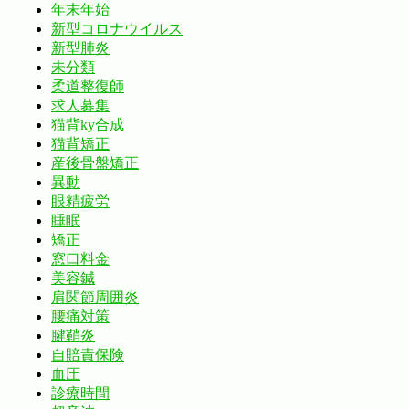
年末年始
新型コロナウイルス
新型肺炎
未分類
柔道整復師
求人募集
猫背ky合成
猫背矯正
産後骨盤矯正
異動
眼精疲労
睡眠
矯正
窓口料金
美容鍼
肩関節周囲炎
腰痛対策
腱鞘炎
自賠責保険
血圧
診療時間