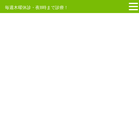
毎週木曜休診・夜8時まで診療！
コ
ナ
ン
ビ
テ
ゲ
HOME
予約
ご予約はLINEまたはWEB予約をご利用ください。
ン
ー
ツ
シ
へ
ョ
2020年3月10日
/ 最終更新日時 :
2020年3月10日
ス
ン
予約
キ
に
ご予約はLINEまたはWEB予約をご
ッ
移
プ
動
利用ください。