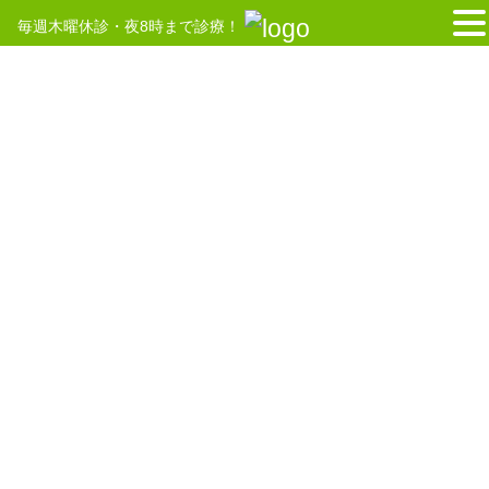
毎週木曜休診・夜8時まで診療！
コ
ナ
ン
ビ
テ
ゲ
HOME
交通事故治療
ン
ー
ツ
シ
へ
ョ
2025年2月24日
ス
ン
キ
に
交通事故治療
ッ
移
交通事故・むち打ち治療は まごころ鍼灸整骨
プ
動
院小机院 へどうぞ
【交通事故・むち打ち治療は まごころ鍼灸整骨院小机院 へどう
ぞ】 交通事故のあと、 しばらくは何ともないなと思っていて
も・・・ ・ジワジワ、または急にカラダが痛み始める ・関節から変
な音が出始める ・自律神経が乱れ始める […]
2020年8月6日
スタッフ