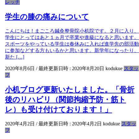
レッチ
学生の膝の痛みについて
こんにちは！まごころ鍼灸整骨院小机院です。２月に入り、
学生にとってはあと１ヵ月で卒業や進級になると思います。
スポーツをやっている学生は春休みに入れば進学先の部活動
に参加などする方もいるかと思います。新学年になったり、
新た […]
2020年8月6日
/ 最終更新日時 :
2020年8月20日
kodukue
スタッ
フ
小机ブログ更新いたしました。「骨折
後のリハビリ（関節拘縮予防・筋ト
レ）も受け付けております！」
2020年4月2日
/ 最終更新日時 :
2020年4月2日
kodukue
スタッ
フ