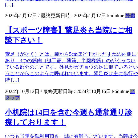
[…]
2025年1月17日
/ 最終更新日時 :
2025年1月17日
kodukue
外傷
【スポーツ障害】鵞足炎も当院にご相
談下さい！
鵞足（がそく）とは、膝から5cmほど下がったすねの内側に
あり、3つの筋肉（縫工筋、薄筋、半腱様筋）のがくっつい
ている部分のことです。外見がガチョウの足に似ているとい
うことからこのように呼ばれています。鵞足炎は主に歩行や
階 […]
2024年10月12日
/ 最終更新日時 :
2024年10月16日
kodukue
ス
タッフ
小机院は14日を含む今週も通常通り診
療しております！
いつも当院を御利用頂き、誠に有難うございます。当院は今