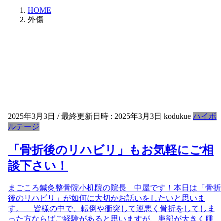
HOME
外傷
2025年3月3日
/ 最終更新日時 :
2025年3月3日
kodukue
ハイボ
ルテージ
「骨折後のリハビリ」もお気軽にご相
談下さい！
まごころ鍼灸整骨院小机院の院長 中屋です！本日は「骨折
後のリハビリ」が如何に大切かお話いをしたいと思いま
す。 皆様の中で、転倒や衝突して運悪く骨折をしてしま
った方ならばご経験があると思いますが、患部が大きく腫