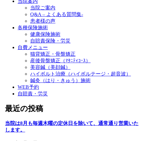
当院案内
当院ご案内
Q&A – よくある質問集-
患者様の声
各種保険施術
健康保険施術
自賠責保険・労災
自費メニュー
猫背矯正・骨盤矯正
産後骨盤矯正（ﾏﾀﾆﾃｨｺｰｽ）
美容鍼（美顔鍼）
ハイボルト治療（ハイボルテージ・超音波）
鍼灸（はり・きゅう）施術
WEB予約
自賠責・労災
最近の投稿
当院は8月も毎週木曜の定休日を除いて、通常通り営業いた
します。