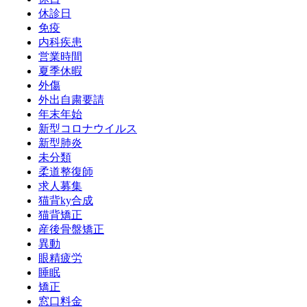
休診日
免疫
内科疾患
営業時間
夏季休暇
外傷
外出自粛要請
年末年始
新型コロナウイルス
新型肺炎
未分類
柔道整復師
求人募集
猫背ky合成
猫背矯正
産後骨盤矯正
異動
眼精疲労
睡眠
矯正
窓口料金