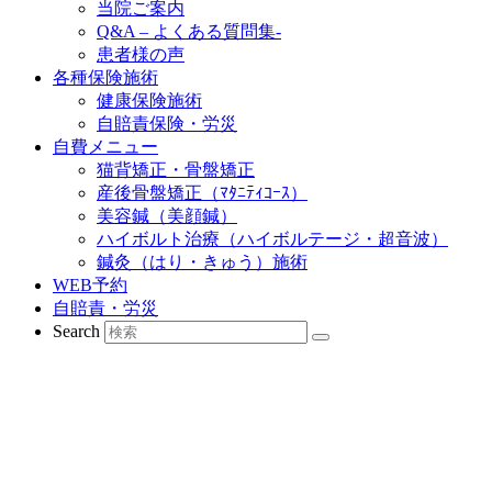
当院ご案内
Q&A – よくある質問集-
患者様の声
各種保険施術
健康保険施術
自賠責保険・労災
自費メニュー
猫背矯正・骨盤矯正
産後骨盤矯正（ﾏﾀﾆﾃｨｺｰｽ）
美容鍼（美顔鍼）
ハイボルト治療（ハイボルテージ・超音波）
鍼灸（はり・きゅう）施術
WEB予約
自賠責・労災
Search