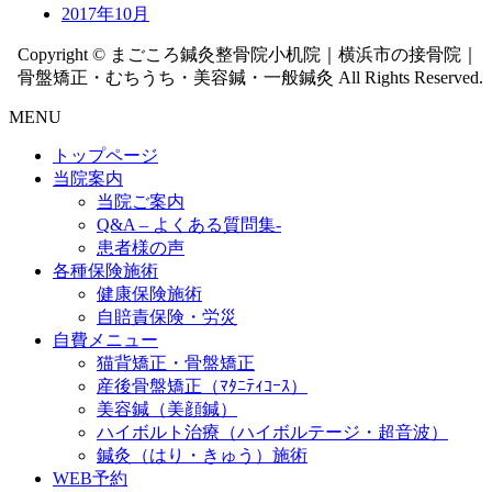
2017年10月
Copyright © まごころ鍼灸整骨院小机院｜横浜市の接骨院｜
骨盤矯正・むちうち・美容鍼・一般鍼灸 All Rights Reserved.
MENU
トップページ
当院案内
当院ご案内
Q&A – よくある質問集-
患者様の声
各種保険施術
健康保険施術
自賠責保険・労災
自費メニュー
猫背矯正・骨盤矯正
産後骨盤矯正（ﾏﾀﾆﾃｨｺｰｽ）
美容鍼（美顔鍼）
ハイボルト治療（ハイボルテージ・超音波）
鍼灸（はり・きゅう）施術
WEB予約