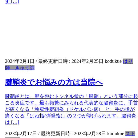
す […]
2024年2月1日
/ 最終更新日時 :
2024年2月25日
kodukue
はり
師 きゅう師
腱鞘炎でお悩みの方は当院へ
腱鞘炎とは、腱を包むトンネル状の「腱鞘」という部分に起
こる炎症です。最も頻繁にみられる代表的な腱鞘炎に、手首
が痛くなる「狭窄性腱鞘炎（ドケルバン病)」と、手の指が
痛くなる「ばね指(弾発指)」の２つが挙げられます。腱鞘炎
は […]
2023年2月17日
/ 最終更新日時 :
2023年2月28日
kodukue
スト