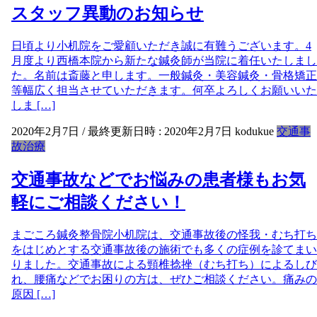
スタッフ異動のお知らせ
日頃より小机院をご愛顧いただき誠に有難うございます。4
月度より西橋本院から新たな鍼灸師が当院に着任いたしまし
た。名前は斎藤と申します。一般鍼灸・美容鍼灸・骨格矯正
等幅広く担当させていただきます。何卒よろしくお願いいた
しま […]
2020年2月7日
/ 最終更新日時 :
2020年2月7日
kodukue
交通事
故治療
交通事故などでお悩みの患者様もお気
軽にご相談ください！
まごころ鍼灸整骨院小机院は、交通事故後の怪我・むち打ち
をはじめとする交通事故後の施術でも多くの症例を診てまい
りました。交通事故による頸椎捻挫（むち打ち）によるしび
れ、腰痛などでお困りの方は、ぜひご相談ください。痛みの
原因 […]