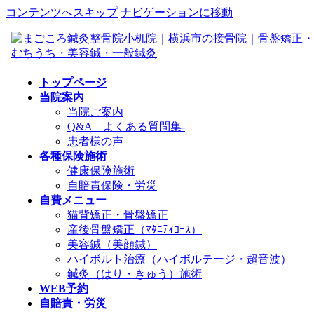
コンテンツへスキップ
ナビゲーションに移動
トップページ
当院案内
当院ご案内
Q&A – よくある質問集-
患者様の声
各種保険施術
健康保険施術
自賠責保険・労災
自費メニュー
猫背矯正・骨盤矯正
産後骨盤矯正（ﾏﾀﾆﾃｨｺｰｽ）
美容鍼（美顔鍼）
ハイボルト治療（ハイボルテージ・超音波）
鍼灸（はり・きゅう）施術
WEB予約
自賠責・労災