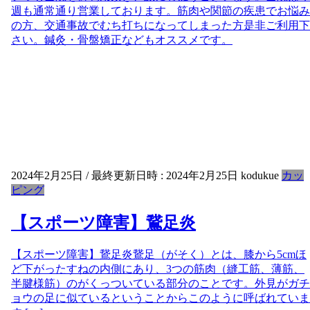
週も通常通り営業しております。筋肉や関節の疾患でお悩み
の方、交通事故でむち打ちになってしまった方是非ご利用下
さい。鍼灸・骨盤矯正などもオススメです。
2024年2月25日
/ 最終更新日時 :
2024年2月25日
kodukue
カッ
ピング
【スポーツ障害】鵞足炎
【スポーツ障害】鵞足炎鵞足（がそく）とは、膝から5cmほ
ど下がったすねの内側にあり、3つの筋肉（縫工筋、薄筋、
半腱様筋）のがくっついている部分のことです。外見がガチ
ョウの足に似ているということからこのように呼ばれていま