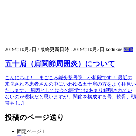
2019年10月3日
/ 最終更新日時 :
2019年10月3日
kodukue
外傷
五十肩（肩関節周囲炎）について
こんにちは！ まごころ鍼灸整骨院 小机院です！ 最近の
来院される患者さんの中にいわゆる五十肩の方をよく拝見い
たします。 原因としては今の医学ではあまり解明されてい
ないのが現状だと思いますが、関節を構成する骨、軟骨、靱
帯や […]
投稿のページ送り
固定ページ
1