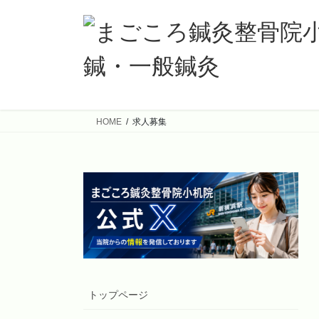
コ
ナ
ン
ビ
テ
ゲ
ン
ー
ツ
シ
へ
ョ
ス
ン
HOME
求人募集
キ
に
ッ
移
プ
動
トップページ