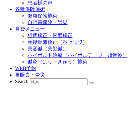
患者様の声
各種保険施術
健康保険施術
自賠責保険・労災
自費メニュー
猫背矯正・骨盤矯正
産後骨盤矯正（ﾏﾀﾆﾃｨｺｰｽ）
美容鍼（美顔鍼）
ハイボルト治療（ハイボルテージ・超音波）
鍼灸（はり・きゅう）施術
WEB予約
自賠責・労災
Search