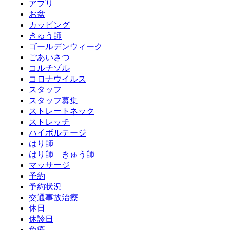
アプリ
お盆
カッピング
きゅう師
ゴールデンウィーク
ごあいさつ
コルチゾル
コロナウイルス
スタッフ
スタッフ募集
ストレートネック
ストレッチ
ハイボルテージ
はり師
はり師 きゅう師
マッサージ
予約
予約状況
交通事故治療
休日
休診日
免疫