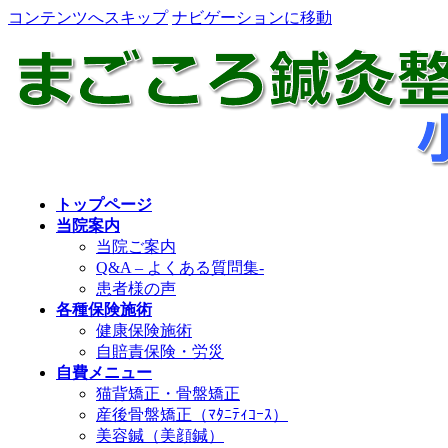
コンテンツへスキップ
ナビゲーションに移動
トップページ
当院案内
当院ご案内
Q&A – よくある質問集-
患者様の声
各種保険施術
健康保険施術
自賠責保険・労災
自費メニュー
猫背矯正・骨盤矯正
産後骨盤矯正（ﾏﾀﾆﾃｨｺｰｽ）
美容鍼（美顔鍼）