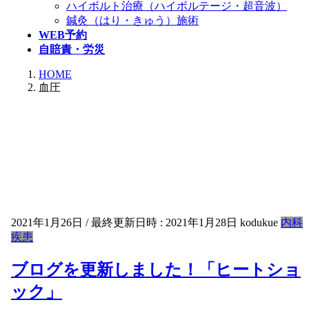
ハイボルト治療（ハイボルテージ・超音波）
鍼灸（はり・きゅう）施術
WEB予約
自賠責・労災
HOME
血圧
2021年1月26日
/ 最終更新日時 :
2021年1月28日
kodukue
内科
疾患
ブログを更新しました！「ヒートショ
ック」