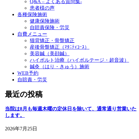
Q&A – よくある質問集-
患者様の声
各種保険施術
健康保険施術
自賠責保険・労災
自費メニュー
猫背矯正・骨盤矯正
産後骨盤矯正（ﾏﾀﾆﾃｨｺｰｽ）
美容鍼（美顔鍼）
ハイボルト治療（ハイボルテージ・超音波）
鍼灸（はり・きゅう）施術
WEB予約
自賠責・労災
最近の投稿
当院は8月も毎週木曜の定休日を除いて、通常通り営業いた
します。
2026年7月25日