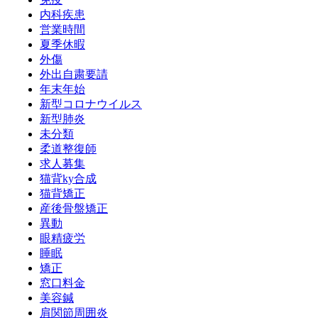
内科疾患
営業時間
夏季休暇
外傷
外出自粛要請
年末年始
新型コロナウイルス
新型肺炎
未分類
柔道整復師
求人募集
猫背ky合成
猫背矯正
産後骨盤矯正
異動
眼精疲労
睡眠
矯正
窓口料金
美容鍼
肩関節周囲炎