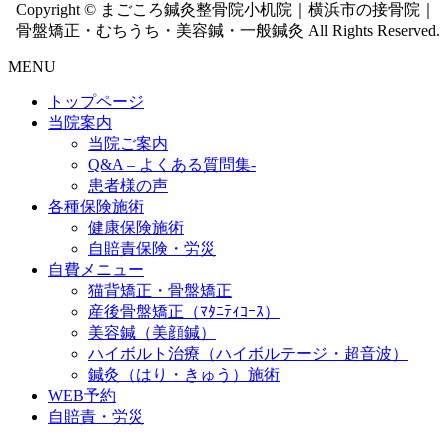
Copyright © まごころ鍼灸整骨院小机院｜横浜市の接骨院｜
骨盤矯正・むちうち・美容鍼・一般鍼灸 All Rights Reserved.
MENU
トップページ
当院案内
当院ご案内
Q&A – よくある質問集-
患者様の声
各種保険施術
健康保険施術
自賠責保険・労災
自費メニュー
猫背矯正・骨盤矯正
産後骨盤矯正（ﾏﾀﾆﾃｨｺｰｽ）
美容鍼（美顔鍼）
ハイボルト治療（ハイボルテージ・超音波）
鍼灸（はり・きゅう）施術
WEB予約
自賠責・労災